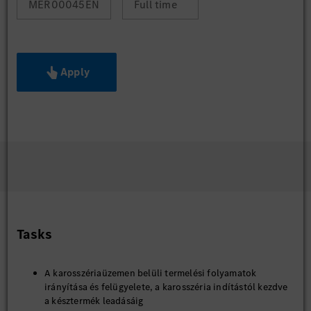
MER00045EN
Full time
Apply
Tasks
A karosszériaüzemen belüli termelési folyamatok
irányítása és felügyelete, a karosszéria indítástól kezdve
a késztermék leadásáig