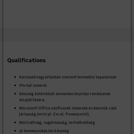
Qualifications
Karosszériagyártásban szerzett termelési tapasztalat
iPortal ismeret
Készség különböző termelésirányitási rendszerek
elsajátítására.
Microsoft Office szoftverek ismerete és bennük való
jártasság (mint pl. Excel, Powerpoint).
Motiváltság, rugalmasság, terhelhetőség
Jó kommunikációs készség