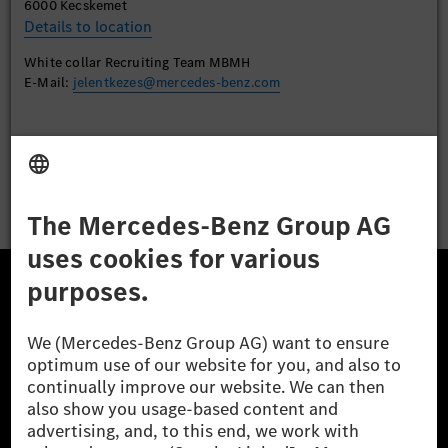
6000 Kecskemet
Details to location
White collar Recruiting Team MBMH
E-Mail:
jelentkezes@mercedes-benz.com
Apply
The Mercedes-Benz Group.
The Mercedes-Benz Group AG (former Daimler AG) is
one of the world's most successful automotive
companies. With Mercedes-Benz AG, we are one of
the leading global suppliers of premium and luxury
cars and vans. Mercedes-Benz Mobility AG offers