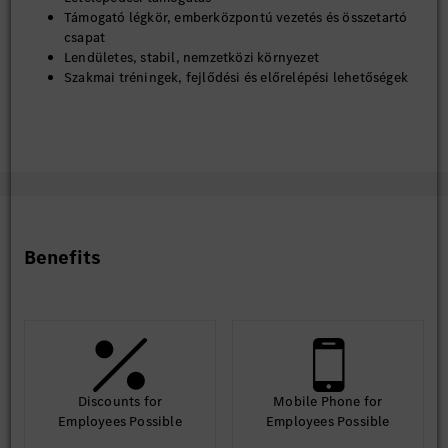
Támogató légkör, emberközpontú vezetés és összetartó
csapat
Lendületes, stabil, nemzetközi környezet
Szakmai tréningek, fejlődési és előrelépési lehetőségek
A német és/vagy angol nyelv mindennapos használata
Dolgozói kedvezmények kijelölt partnereinknél
Kollektív élet- és balesetbiztosítás
Sportolási lehetőségek (Kecskeméti Fürdő, kecskeméti és
Kecskemét környéki edzőtermek)
Étkezési lehetőség minden gyár részlegben a kollégák
számára
Széles választékú, modern, kényelmes munkaruha
Benefits
Egészségmegőrző intézkedések (vállalati pszichológus,
egészséghónap: gyümölcsosztás, vitaminosztás,
influenza elleni oltás, egészségnevelő, prevenciós
előadások)
Az innovatív és kreatív ötletek megvalósítását elismerjük
és jutalmazzuk
*A fent felsorolt elemek a munkáltató szabályzatában
Discounts for
Mobile Phone for
meghatározott feltételek szerint vehetőek igénybe.
Employees Possible
Employees Possible