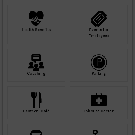
Stabil munkahely, szakmai fejlődés és kimagasló juttatási
csomag - ezeket biztosítja számodra a kecskeméti Mercedes-
Benz Gyár.
Hasznosítsd nálunk tudásod és szakmai tapasztalatod, és
csatlakozz folyamatosan bővülő csapatunkhoz!
Health Benefits
Events for
Amennyiben hirdetésünk felkeltette érdeklődésed, regisztrálj
Employees
jelölti adatbázisunkba és töltsd fel szakmai önéletrajzod!
Coaching
Parking
Canteen, Café
Inhouse Doctor