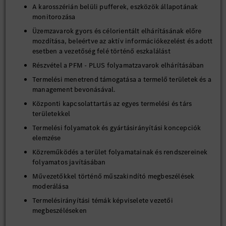
A karosszérián belüli pufferek, eszközök állapotának
monitorozása
Üzemzavarok gyors és célorientált elhárításának előre
mozdítása, beleértve az aktív információkezelést és adott
esetben a vezetőség felé történő eszkalálást
Részvétel a PFM - PLUS folyamatzavarok elhárításában
Termelési menetrend támogatása a termelő területek és a
management bevonásával.
Központi kapcsolattartás az egyes termelési és társ
területekkel
Termelési folyamatok és gyártásirányítási koncepciók
elemzése
Közreműködés a terület folyamatainak és rendszereinek
folyamatos javításában
Művezetőkkel történő műszakindító megbeszélések
moderálása
Termelésirányítási témák képviselete vezetői
megbeszéléseken