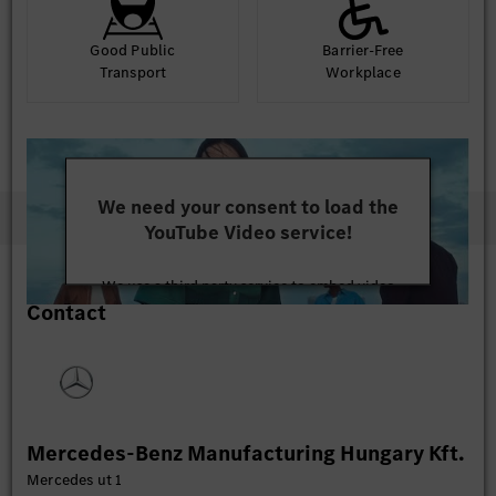
Good Public
Barrier-Free
Transport
Workplace
We need your consent to load the
YouTube Video service!
We use a third party service to embed video
Contact
content that may collect data about your activity.
Please review the details and accept the service to
watch this video.
More Information
Mercedes-Benz Manufacturing Hungary Kft.
Accept
Mercedes ut 1