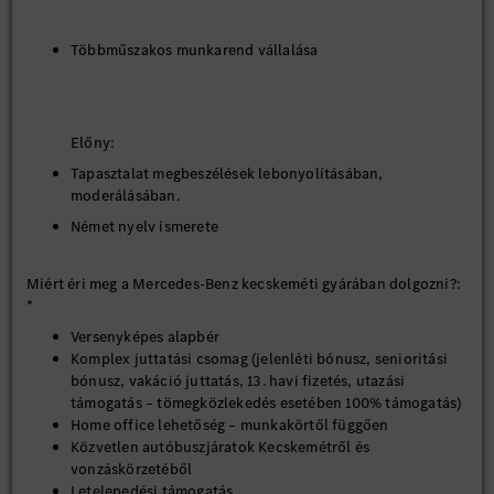
Többműszakos munkarend vállalása
Előny:
Tapasztalat megbeszélések lebonyolításában,
moderálásában.
Német nyelv ismerete
Miért éri meg a Mercedes-Benz kecskeméti gyárában dolgozni?:
*
Versenyképes alapbér
Komplex juttatási csomag (jelenléti bónusz, senioritási
bónusz, vakáció juttatás, 13. havi fizetés, utazási
támogatás – tömegközlekedés esetében 100% támogatás)
Home office lehetőség – munkakörtől függően
Közvetlen autóbuszjáratok Kecskemétről és
vonzáskörzetéből
Letelepedési támogatás