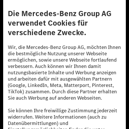
Anbieter
Rechtliche Hinweise
Einstellungen
Datenschutz
Lizenzhinweise Dritter
Barrierefreiheit
© 2026 Mercedes-Benz Group AG. Alle Rechte vorbehalten.
[1] Bilanziell CO₂-neutral bedeutet, dass nicht vermiedene oder nicht
reduzierte CO₂-Emissionen bei der Mercedes-Benz Group durch
zertifizierte Ausgleichsprojekte kompensiert werden.
[2] Renewable Charging ist ein integraler Bestandteil von MB.CHARGE
Public in Europa, den USA, Kanada und China. Sofern an der jeweiligen
Ladestation noch kein Strom aus erneuerbaren Energien vorliegt,
verwendet Renewable Charging Grünstromzertifikate*. Diese stellen
sicher, dass für Ladevorgänge über MB.CHARGE Public eine äquivalente
Strommenge aus erneuerbaren Energien ins Stromnetz eingespeist wird.
Sie stammen ausschließlich aus Wind- und Solarkraftanlagen, die jünger
als sechs Jahre sind.
* Inkl. EKOenergy Ökolabel
* Die angegebenen Werte wurden nach dem vorgeschriebenen
Messverfahren WLTP (Worldwide harmonised Light vehicles Test