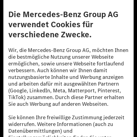
Anbieter
Rechtliche Hinweise
Einstellungen
Datenschutz
Lizenzhinweise Dritter
Barrierefreiheit
© 2026 Mercedes-Benz Group AG. Alle Rechte vorbehalten.
[1] Bilanziell CO₂-neutral bedeutet, dass nicht vermiedene oder nicht
reduzierte CO₂-Emissionen bei der Mercedes-Benz Group durch
zertifizierte Ausgleichsprojekte kompensiert werden.
[2] Renewable Charging ist ein integraler Bestandteil von MB.CHARGE
Public in Europa, den USA, Kanada und China. Sofern an der jeweiligen
Ladestation noch kein Strom aus erneuerbaren Energien vorliegt,
verwendet Renewable Charging Grünstromzertifikate*. Diese stellen
sicher, dass für Ladevorgänge über MB.CHARGE Public eine äquivalente
Strommenge aus erneuerbaren Energien ins Stromnetz eingespeist wird.
Sie stammen ausschließlich aus Wind- und Solarkraftanlagen, die jünger
als sechs Jahre sind.
* Inkl. EKOenergy Ökolabel
* Die angegebenen Werte wurden nach dem vorgeschriebenen
Messverfahren WLTP (Worldwide harmonised Light vehicles Test