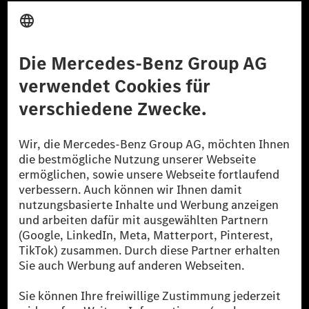
Anbieter
Rechtliche Hinweise
Einstellungen
Datenschutz
Lizenzhinweise Dritter
Barrierefreiheit
© 2026 Mercedes-Benz Group AG. Alle Rechte vorbehalten.
[1] Bilanziell CO₂-neutral bedeutet, dass nicht vermiedene oder nicht
reduzierte CO₂-Emissionen bei der Mercedes-Benz Group durch
zertifizierte Ausgleichsprojekte kompensiert werden.
[2] Renewable Charging ist ein integraler Bestandteil von MB.CHARGE
Public in Europa, den USA, Kanada und China. Sofern an der jeweiligen
Ladestation noch kein Strom aus erneuerbaren Energien vorliegt,
verwendet Renewable Charging Grünstromzertifikate*. Diese stellen
sicher, dass für Ladevorgänge über MB.CHARGE Public eine äquivalente
Strommenge aus erneuerbaren Energien ins Stromnetz eingespeist wird.
Sie stammen ausschließlich aus Wind- und Solarkraftanlagen, die jünger
als sechs Jahre sind.
* Inkl. EKOenergy Ökolabel
* Die angegebenen Werte wurden nach dem vorgeschriebenen
Messverfahren WLTP (Worldwide harmonised Light vehicles Test