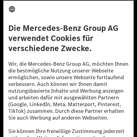
Anbieter
Rechtliche Hinweise
Einstellungen
Datenschutz
Lizenzhinweise Dritter
Barrierefreiheit
© 2026 Mercedes-Benz Group AG. Alle Rechte vorbehalten.
[1] Bilanziell CO₂-neutral bedeutet, dass nicht vermiedene oder nicht
reduzierte CO₂-Emissionen bei der Mercedes-Benz Group durch
zertifizierte Ausgleichsprojekte kompensiert werden.
[2] Renewable Charging ist ein integraler Bestandteil von MB.CHARGE
Public in Europa, den USA, Kanada und China. Sofern an der jeweiligen
Ladestation noch kein Strom aus erneuerbaren Energien vorliegt,
verwendet Renewable Charging Grünstromzertifikate*. Diese stellen
sicher, dass für Ladevorgänge über MB.CHARGE Public eine äquivalente
Strommenge aus erneuerbaren Energien ins Stromnetz eingespeist wird.
Sie stammen ausschließlich aus Wind- und Solarkraftanlagen, die jünger
als sechs Jahre sind.
* Inkl. EKOenergy Ökolabel
* Die angegebenen Werte wurden nach dem vorgeschriebenen
Messverfahren WLTP (Worldwide harmonised Light vehicles Test