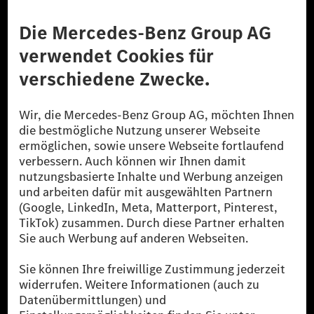
Anbieter
Rechtliche Hinweise
Einstellungen
Datenschutz
Lizenzhinweise Dritter
Barrierefreiheit
© 2026 Mercedes-Benz Group AG. Alle Rechte vorbehalten.
[1] Bilanziell CO₂-neutral bedeutet, dass nicht vermiedene oder nicht
reduzierte CO₂-Emissionen bei der Mercedes-Benz Group durch
zertifizierte Ausgleichsprojekte kompensiert werden.
[2] Renewable Charging ist ein integraler Bestandteil von MB.CHARGE
Public in Europa, den USA, Kanada und China. Sofern an der jeweiligen
Ladestation noch kein Strom aus erneuerbaren Energien vorliegt,
verwendet Renewable Charging Grünstromzertifikate*. Diese stellen
sicher, dass für Ladevorgänge über MB.CHARGE Public eine äquivalente
Strommenge aus erneuerbaren Energien ins Stromnetz eingespeist wird.
Sie stammen ausschließlich aus Wind- und Solarkraftanlagen, die jünger
als sechs Jahre sind.
* Inkl. EKOenergy Ökolabel
* Die angegebenen Werte wurden nach dem vorgeschriebenen
Messverfahren WLTP (Worldwide harmonised Light vehicles Test