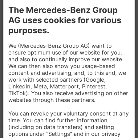
Parking
Inhouse Doctor
Good Public Transport
Barrier-Free Workplace
Canteen, Café
Contact
Mercedes-Benz Energy GmbH
Schücostraße 6
01900 Großröhrsdorf
Details to location