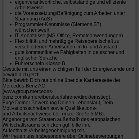
Europaweiten Kundenanlagen
eigenverantwortliche, selbstständige und effiziente
Mitarbeit bei Musteraufbauten und Systemtests
Arbeitsweise
Durchführung von Austausch-, Reparatur- und
die Voraussetzung/Befähigung zum Arbeiten unter
Wartungsarbeiten
Spannung (AuS)
Eigenständige Fehleranalyse und -behebung
Programmier-Kenntnisse (Siemens S7)
remote wie auch direkt in den
wünschenswert
Energiespeicheranlagen
IT-Kenntnisse (
MS-Office, Remoteanwendungen)
Erstellung und Pflege von Service- und
Flexibilität und mehrtägige Reisebereitschaft zu
Abnahmeprotokollen inkl. erforderlicher
verschiedenen Arbeitsorten im In- und Ausland
Berichterstattung
gute kommunikative Fähigkeiten in deutscher und
Qualitätskontrolle und Zusammenarbeit mit der
englischer Sprache
Qualitätssicherung
Führerschein Klasse B
Zusammenarbeit, Einweisung und Unterstützung
Gestalte mit uns einen wichtigen Teil der Energiewende und
von Drittfirmen
bewirb dich jetzt!
Methodenentwicklung und kontinuierliche
Bitte bewirb Dich nur online über die Karriereseite der
Verbesserung der Prozesse zur Fehlerabstellung und -
Mercedes-Benz AG
vermeidung
(www.group.mercedes-
Tätigkeiten im Nieder- und Hochvoltbereich sowie
benz.com/karriere/berufserfahrene/direkteinstieg).
Steuerungs- und Netzwerktechnik
Füge Deiner Bewerbung Deinen Lebenslauf, Dein
Motivationsschreiben sowie Qualifikations-
und Arbeitsnachweise bei. (max. Größe 5 MB).
Angehörige von Staaten außerhalb des europäischen
Wirtschaftsraums schicken ggf. bitte ihre
Aufenthalts-/Arbeitsgenehmigung mit.
Wir freuen uns insbesondere über Onlinebewerbungen