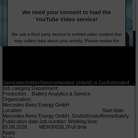
DE
EN
HU
Provider/Privacy
Company
Technology
Sustainability
Careers
Investors
Press
We need your consent to load the
Products
YouTube Video service!
Careers
Job search
We use a third party service to embed video content that
may collect data about your activity. Please review the
details and accept the service to watch this video.
More Information
Accept
Servicetechniker/Servicemonteur (m/w/d) in Großröhrsdorf
Job category:
Department:
Production
Battery Analytics & Service
Organization:
Mercedes-Benz Energy GmbH
Location:
Start date:
Mercedes-Benz Energy GmbH, Großröhrsdorf
immediately
Publication date:
Job number:
Working time:
05.08.2026
MER0003IL7
Full time
Apply