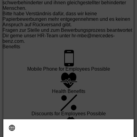
schwerbehinderter und ihnen gleichgestellter behinderter
Menschen.
Bitte habe Verständnis dafür, dass wir keine
Papierbewerbungen mehr entgegennehmen und es keinen
Anspruch auf Rückversand gibt.
Fragen zur Stelle und zum Bewerbungsprozess beantwortet
Dir gerne unser HR-Team unter hr-mbe@mercedes-
benz.com.
Benefits
Mobile Phone for Employees Possible
Health Benefits
Discounts for Employees Possible
Events for Employees