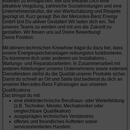
Arbeiten zu ermöglichen. Bei uns erwartet Dich eine
attraktive Vergütung, zahlreiche Sozialleistungen und eine
Unternehmenskultur, die von Wertschätzung und Respekt
geprägt ist. Kurz gesagt: Bei der Mercedes-Benz Energy
GmbH bist Du aktiver Gestalter! Wir laden dich ein, Teil
unseres Teams zu werden und mit uns die Zukunft zu
gestalten. Wir freuen uns auf Deine Bewerbung!
Deine Position:
Mit deinem technischen Knowhow trägst du dazu bei, dass
unsere Energiespeicheranlagen reibungslos funktionieren.
Du kümmerst dich unter anderem um Installations-,
Wartungs- und Reparaturarbeiten. In Zusammenarbeit mit
anderen Abteilungen unseres Unternehmens sowie externen
Dienstleistern stellst du die Qualität unserer Produkte sicher.
Damit du schnell an Ort und Stelle bist bedienst du dich an
unseren Mercedes-Benz Fahrzeugen aus unserem
Standortfuhrpark. Für deine Auswärtstätigkeit erhältst du eine
Qualifications
zusätzliche Vergütung.
Das bringst du mit:
Deine Verantwortlichkeiten:
eine elektrotechnische Berufsaus- oder Weiterbildung
Installation, Funktionstests und Unterstützung bei der
(z.B. Techniker, Meister, Mechatroniker oder
Inbetriebnahme von Energiespeicheranlagen mit
vergleichbare Qualifikation)
diversen Hardwarekomponenten und
ausgeprägtes technisches Verständnis
softwaretechnischen Anpassungen
offenes und freundliches Auftreten sowie
Tätigkeiten am Standort Großröhrsdorf und an
serviceorientiertes Handeln