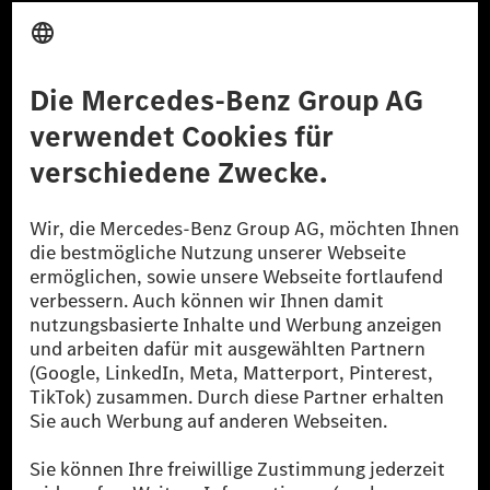
Anbieter
Rechtliche Hinweise
Einstellungen
Datenschutz
Lizenzhinweise Dritter
Barrierefreiheit
© 2026 Mercedes-Benz Group AG. Alle Rechte vorbehalten.
[1] Bilanziell CO₂-neutral bedeutet, dass nicht vermiedene oder nicht
reduzierte CO₂-Emissionen bei der Mercedes-Benz Group durch
zertifizierte Ausgleichsprojekte kompensiert werden.
[2] Renewable Charging ist ein integraler Bestandteil von MB.CHARGE
Public in Europa, den USA, Kanada und China. Sofern an der jeweiligen
Ladestation noch kein Strom aus erneuerbaren Energien vorliegt,
verwendet Renewable Charging Grünstromzertifikate*. Diese stellen
sicher, dass für Ladevorgänge über MB.CHARGE Public eine äquivalente
Strommenge aus erneuerbaren Energien ins Stromnetz eingespeist wird.
Sie stammen ausschließlich aus Wind- und Solarkraftanlagen, die jünger
als sechs Jahre sind.
* Inkl. EKOenergy Ökolabel
* Die angegebenen Werte wurden nach dem vorgeschriebenen
Messverfahren WLTP (Worldwide harmonised Light vehicles Test