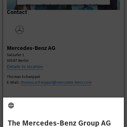
We use a third party service to embed video
Contact
content that may collect data about your activity.
Please review the details and accept the service to
watch this video.
More Information
Mercedes-Benz AG
Accept
Salzufer 1
10587 Berlin
Details to location
Thomas Schwippel
E-Mail:
thomas.schwippel@mercedes-benz.com
Apply