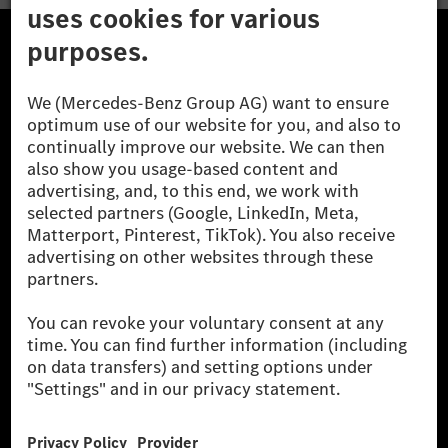
The Mercedes-Benz Group.
The Mercedes-Benz Group AG (former Daimler AG) is
one of the world's most successful automotive
companies. With Mercedes-Benz AG, we are one of
the leading global suppliers of premium and luxury
cars and vans. Mercedes-Benz Mobility AG offers
financing, leasing, car subscription and car rental,
fleet management, digital services for charging and
payment, insurance brokerage, as well as innovative
mobility services.
Learn more