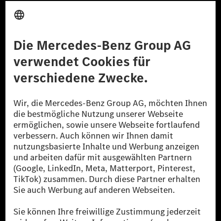
Anbieter
Rechtliche Hinweise
Einstellungen
Datenschutz
Lizenzhinweise Dritter
Barrierefreiheit
© 2026 Mercedes-Benz Group AG. Alle Rechte vorbehalten.
[1] Bilanziell CO₂-neutral bedeutet, dass nicht vermiedene oder nicht
reduzierte CO₂-Emissionen bei der Mercedes-Benz Group durch
zertifizierte Ausgleichsprojekte kompensiert werden.
[2] Renewable Charging ist ein integraler Bestandteil von MB.CHARGE
Public in Europa, den USA, Kanada und China. Sofern an der jeweiligen
Ladestation noch kein Strom aus erneuerbaren Energien vorliegt,
verwendet Renewable Charging Grünstromzertifikate*. Diese stellen
sicher, dass für Ladevorgänge über MB.CHARGE Public eine äquivalente
Strommenge aus erneuerbaren Energien ins Stromnetz eingespeist wird.
Sie stammen ausschließlich aus Wind- und Solarkraftanlagen, die jünger
als sechs Jahre sind.
* Inkl. EKOenergy Ökolabel
* Die angegebenen Werte wurden nach dem vorgeschriebenen
Messverfahren WLTP (Worldwide harmonised Light vehicles Test