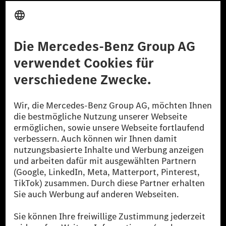
Anbieter
Rechtliche Hinweise
Einstellungen
Datenschutz
Lizenzhinweise Dritter
Barrierefreiheit
© 2026 Mercedes-Benz Group AG. Alle Rechte vorbehalten.
[1] Bilanziell CO₂-neutral bedeutet, dass nicht vermiedene oder nicht
reduzierte CO₂-Emissionen bei der Mercedes-Benz Group durch
zertifizierte Ausgleichsprojekte kompensiert werden.
[2] Renewable Charging ist ein integraler Bestandteil von MB.CHARGE
Public in Europa, den USA, Kanada und China. Sofern an der jeweiligen
Ladestation noch kein Strom aus erneuerbaren Energien vorliegt,
verwendet Renewable Charging Grünstromzertifikate*. Diese stellen
sicher, dass für Ladevorgänge über MB.CHARGE Public eine äquivalente
Strommenge aus erneuerbaren Energien ins Stromnetz eingespeist wird.
Sie stammen ausschließlich aus Wind- und Solarkraftanlagen, die jünger
als sechs Jahre sind.
* Inkl. EKOenergy Ökolabel
* Die angegebenen Werte wurden nach dem vorgeschriebenen
Messverfahren WLTP (Worldwide harmonised Light vehicles Test