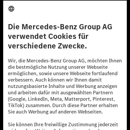
Anbieter
Rechtliche Hinweise
Einstellungen
Datenschutz
Lizenzhinweise Dritter
Barrierefreiheit
© 2026 Mercedes-Benz Group AG. Alle Rechte vorbehalten.
[1] Bilanziell CO₂-neutral bedeutet, dass nicht vermiedene oder nicht
reduzierte CO₂-Emissionen bei der Mercedes-Benz Group durch
zertifizierte Ausgleichsprojekte kompensiert werden.
[2] Renewable Charging ist ein integraler Bestandteil von MB.CHARGE
Public in Europa, den USA, Kanada und China. Sofern an der jeweiligen
Ladestation noch kein Strom aus erneuerbaren Energien vorliegt,
verwendet Renewable Charging Grünstromzertifikate*. Diese stellen
sicher, dass für Ladevorgänge über MB.CHARGE Public eine äquivalente
Strommenge aus erneuerbaren Energien ins Stromnetz eingespeist wird.
Sie stammen ausschließlich aus Wind- und Solarkraftanlagen, die jünger
als sechs Jahre sind.
* Inkl. EKOenergy Ökolabel
* Die angegebenen Werte wurden nach dem vorgeschriebenen
Messverfahren WLTP (Worldwide harmonised Light vehicles Test