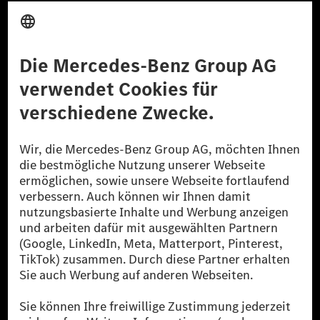
Anbieter
Rechtliche Hinweise
Einstellungen
Datenschutz
Lizenzhinweise Dritter
Barrierefreiheit
© 2026 Mercedes-Benz Group AG. Alle Rechte vorbehalten.
[1] Bilanziell CO₂-neutral bedeutet, dass nicht vermiedene oder nicht
reduzierte CO₂-Emissionen bei der Mercedes-Benz Group durch
zertifizierte Ausgleichsprojekte kompensiert werden.
[2] Renewable Charging ist ein integraler Bestandteil von MB.CHARGE
Public in Europa, den USA, Kanada und China. Sofern an der jeweiligen
Ladestation noch kein Strom aus erneuerbaren Energien vorliegt,
verwendet Renewable Charging Grünstromzertifikate*. Diese stellen
sicher, dass für Ladevorgänge über MB.CHARGE Public eine äquivalente
Strommenge aus erneuerbaren Energien ins Stromnetz eingespeist wird.
Sie stammen ausschließlich aus Wind- und Solarkraftanlagen, die jünger
als sechs Jahre sind.
* Inkl. EKOenergy Ökolabel
* Die angegebenen Werte wurden nach dem vorgeschriebenen
Messverfahren WLTP (Worldwide harmonised Light vehicles Test