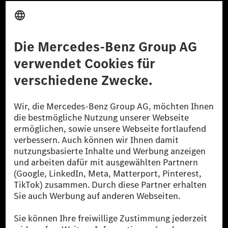
Anbieter
Rechtliche Hinweise
Einstellungen
Datenschutz
Lizenzhinweise Dritter
Barrierefreiheit
© 2026 Mercedes-Benz Group AG. Alle Rechte vorbehalten.
[1] Bilanziell CO₂-neutral bedeutet, dass nicht vermiedene oder nicht
reduzierte CO₂-Emissionen bei der Mercedes-Benz Group durch
zertifizierte Ausgleichsprojekte kompensiert werden.
[2] Renewable Charging ist ein integraler Bestandteil von MB.CHARGE
Public in Europa, den USA, Kanada und China. Sofern an der jeweiligen
Ladestation noch kein Strom aus erneuerbaren Energien vorliegt,
verwendet Renewable Charging Grünstromzertifikate*. Diese stellen
sicher, dass für Ladevorgänge über MB.CHARGE Public eine äquivalente
Strommenge aus erneuerbaren Energien ins Stromnetz eingespeist wird.
Sie stammen ausschließlich aus Wind- und Solarkraftanlagen, die jünger
als sechs Jahre sind.
* Inkl. EKOenergy Ökolabel
* Die angegebenen Werte wurden nach dem vorgeschriebenen
Messverfahren WLTP (Worldwide harmonised Light vehicles Test