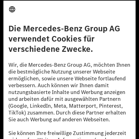
Anbieter
Rechtliche Hinweise
Einstellungen
Datenschutz
Lizenzhinweise Dritter
Barrierefreiheit
© 2026 Mercedes-Benz Group AG. Alle Rechte vorbehalten.
[1] Bilanziell CO₂-neutral bedeutet, dass nicht vermiedene oder nicht
reduzierte CO₂-Emissionen bei der Mercedes-Benz Group durch
zertifizierte Ausgleichsprojekte kompensiert werden.
[2] Renewable Charging ist ein integraler Bestandteil von MB.CHARGE
Public in Europa, den USA, Kanada und China. Sofern an der jeweiligen
Ladestation noch kein Strom aus erneuerbaren Energien vorliegt,
verwendet Renewable Charging Grünstromzertifikate*. Diese stellen
sicher, dass für Ladevorgänge über MB.CHARGE Public eine äquivalente
Strommenge aus erneuerbaren Energien ins Stromnetz eingespeist wird.
Sie stammen ausschließlich aus Wind- und Solarkraftanlagen, die jünger
als sechs Jahre sind.
* Inkl. EKOenergy Ökolabel
* Die angegebenen Werte wurden nach dem vorgeschriebenen
Messverfahren WLTP (Worldwide harmonised Light vehicles Test