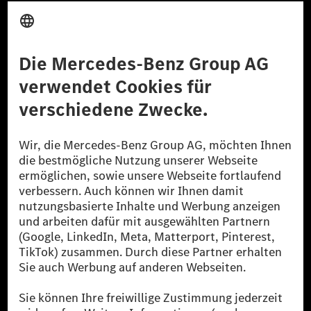
Anbieter
Rechtliche Hinweise
Einstellungen
Datenschutz
Lizenzhinweise Dritter
Barrierefreiheit
© 2026 Mercedes-Benz Group AG. Alle Rechte vorbehalten.
[1] Bilanziell CO₂-neutral bedeutet, dass nicht vermiedene oder nicht
reduzierte CO₂-Emissionen bei der Mercedes-Benz Group durch
zertifizierte Ausgleichsprojekte kompensiert werden.
[2] Renewable Charging ist ein integraler Bestandteil von MB.CHARGE
Public in Europa, den USA, Kanada und China. Sofern an der jeweiligen
Ladestation noch kein Strom aus erneuerbaren Energien vorliegt,
verwendet Renewable Charging Grünstromzertifikate*. Diese stellen
sicher, dass für Ladevorgänge über MB.CHARGE Public eine äquivalente
Strommenge aus erneuerbaren Energien ins Stromnetz eingespeist wird.
Sie stammen ausschließlich aus Wind- und Solarkraftanlagen, die jünger
als sechs Jahre sind.
* Inkl. EKOenergy Ökolabel
* Die angegebenen Werte wurden nach dem vorgeschriebenen
Messverfahren WLTP (Worldwide harmonised Light vehicles Test