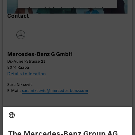
We use a third party service to embed video
Contact
content that may collect data about your activity.
Please review the details and accept the service to
watch this video.
More Information
Mercedes-Benz G GmbH
Accept
Dr.-Auner-Strasse 21
8074 Raaba
Details to location
Sara Nikcevic
E-Mail:
sara.nikcevic@mercedes-benz.com
Apply