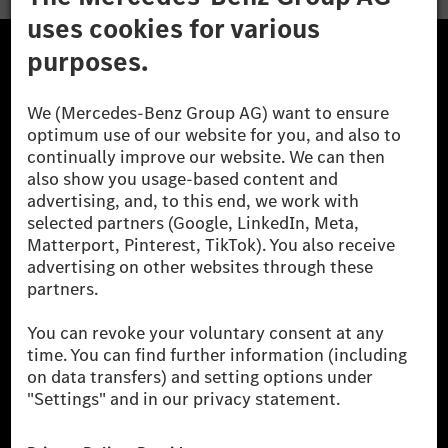
The Mercedes-Benz Group.
The Mercedes-Benz Group AG (former Daimler AG) is
one of the world's most successful automotive
companies. With Mercedes-Benz AG, we are one of
the leading global suppliers of premium and luxury
cars and vans. Mercedes-Benz Mobility AG offers
financing, leasing, car subscription and car rental,
fleet management, digital services for charging and
payment, insurance brokerage, as well as innovative
mobility services.
Learn more