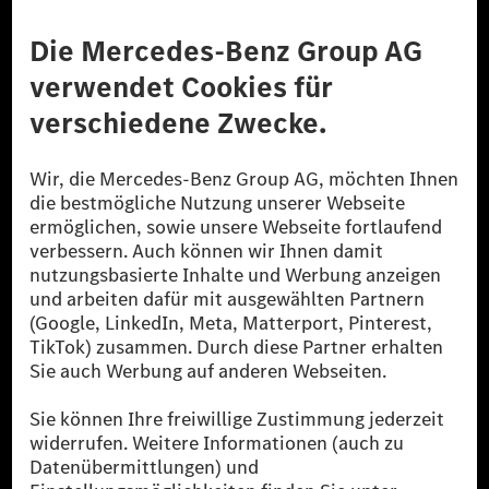
Anbieter
Rechtliche Hinweise
Einstellungen
Datenschutz
Lizenzhinweise Dritter
Barrierefreiheit
© 2026 Mercedes-Benz Group AG. Alle Rechte vorbehalten.
[1] Bilanziell CO₂-neutral bedeutet, dass nicht vermiedene oder nicht
reduzierte CO₂-Emissionen bei der Mercedes-Benz Group durch
zertifizierte Ausgleichsprojekte kompensiert werden.
[2] Renewable Charging ist ein integraler Bestandteil von MB.CHARGE
Public in Europa, den USA, Kanada und China. Sofern an der jeweiligen
Ladestation noch kein Strom aus erneuerbaren Energien vorliegt,
verwendet Renewable Charging Grünstromzertifikate*. Diese stellen
sicher, dass für Ladevorgänge über MB.CHARGE Public eine äquivalente
Strommenge aus erneuerbaren Energien ins Stromnetz eingespeist wird.
Sie stammen ausschließlich aus Wind- und Solarkraftanlagen, die jünger
als sechs Jahre sind.
* Inkl. EKOenergy Ökolabel
* Die angegebenen Werte wurden nach dem vorgeschriebenen
Messverfahren WLTP (Worldwide harmonised Light vehicles Test