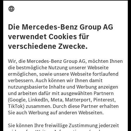
Anbieter
Rechtliche Hinweise
Einstellungen
Datenschutz
Lizenzhinweise Dritter
Barrierefreiheit
© 2026 Mercedes-Benz Group AG. Alle Rechte vorbehalten.
[1] Bilanziell CO₂-neutral bedeutet, dass nicht vermiedene oder nicht
reduzierte CO₂-Emissionen bei der Mercedes-Benz Group durch
zertifizierte Ausgleichsprojekte kompensiert werden.
[2] Renewable Charging ist ein integraler Bestandteil von MB.CHARGE
Public in Europa, den USA, Kanada und China. Sofern an der jeweiligen
Ladestation noch kein Strom aus erneuerbaren Energien vorliegt,
verwendet Renewable Charging Grünstromzertifikate*. Diese stellen
sicher, dass für Ladevorgänge über MB.CHARGE Public eine äquivalente
Strommenge aus erneuerbaren Energien ins Stromnetz eingespeist wird.
Sie stammen ausschließlich aus Wind- und Solarkraftanlagen, die jünger
als sechs Jahre sind.
* Inkl. EKOenergy Ökolabel
* Die angegebenen Werte wurden nach dem vorgeschriebenen
Messverfahren WLTP (Worldwide harmonised Light vehicles Test