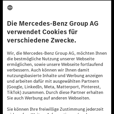
Anbieter
Rechtliche Hinweise
Einstellungen
Datenschutz
Lizenzhinweise Dritter
Barrierefreiheit
© 2026 Mercedes-Benz Group AG. Alle Rechte vorbehalten.
[1] Bilanziell CO₂-neutral bedeutet, dass nicht vermiedene oder nicht
reduzierte CO₂-Emissionen bei der Mercedes-Benz Group durch
zertifizierte Ausgleichsprojekte kompensiert werden.
[2] Renewable Charging ist ein integraler Bestandteil von MB.CHARGE
Public in Europa, den USA, Kanada und China. Sofern an der jeweiligen
Ladestation noch kein Strom aus erneuerbaren Energien vorliegt,
verwendet Renewable Charging Grünstromzertifikate*. Diese stellen
sicher, dass für Ladevorgänge über MB.CHARGE Public eine äquivalente
Strommenge aus erneuerbaren Energien ins Stromnetz eingespeist wird.
Sie stammen ausschließlich aus Wind- und Solarkraftanlagen, die jünger
als sechs Jahre sind.
* Inkl. EKOenergy Ökolabel
* Die angegebenen Werte wurden nach dem vorgeschriebenen
Messverfahren WLTP (Worldwide harmonised Light vehicles Test