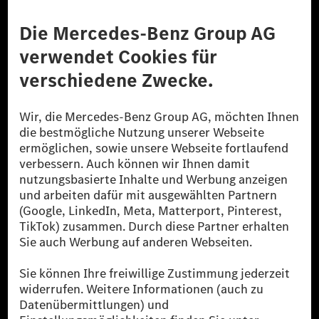
Anbieter
Rechtliche Hinweise
Einstellungen
Datenschutz
Lizenzhinweise Dritter
Barrierefreiheit
© 2026 Mercedes-Benz Group AG. Alle Rechte vorbehalten.
[1] Bilanziell CO₂-neutral bedeutet, dass nicht vermiedene oder nicht
reduzierte CO₂-Emissionen bei der Mercedes-Benz Group durch
zertifizierte Ausgleichsprojekte kompensiert werden.
[2] Renewable Charging ist ein integraler Bestandteil von MB.CHARGE
Public in Europa, den USA, Kanada und China. Sofern an der jeweiligen
Ladestation noch kein Strom aus erneuerbaren Energien vorliegt,
verwendet Renewable Charging Grünstromzertifikate*. Diese stellen
sicher, dass für Ladevorgänge über MB.CHARGE Public eine äquivalente
Strommenge aus erneuerbaren Energien ins Stromnetz eingespeist wird.
Sie stammen ausschließlich aus Wind- und Solarkraftanlagen, die jünger
als sechs Jahre sind.
* Inkl. EKOenergy Ökolabel
* Die angegebenen Werte wurden nach dem vorgeschriebenen
Messverfahren WLTP (Worldwide harmonised Light vehicles Test