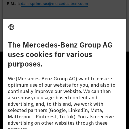
E-Mail:
damir.primorac@mercedes-benz.com
Apply
The Mercedes-Benz Group.
The Mercedes-Benz Group AG (former Daimler AG) is
one of the world's most successful automotive
companies. With Mercedes-Benz AG, we are one of
the leading global suppliers of premium and luxury
cars and vans. Mercedes-Benz Mobility AG offers
financing, leasing, car subscription and car rental,
fleet management, digital services for charging and
payment, insurance brokerage, as well as innovative