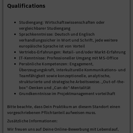
nachhaltig voranbringt
Qualifications
Werde Teil unseres international agierenden Teams und
bringe initiativ Deine Power zur Weiterentwicklung des
MB Vans Geschäfts ein.
Studiengang: Wirtschaftswissenschaften oder
vergleichbarer Studiengang
Die Tätigkeit kann ab September 2026 beginnen.
Sprachkenntnisse: Deutsch und Englisch
verhandlungssicher in Wort und Schrift, jede weitere
europäische Sprache ist von Vorteil
Vertriebs-Erfahrungen: Retail- und/oder Markt-Erfahrung
IT-Kenntnisse: Professioneller Umgang mit MS-Office
Persönliche Kompetenzen: Engagement,
Überzeugungskraft, interkulturelle Kommunikations- und
Teamfähigkeit sowie konzeptionelle, analytische,
strukturierte und strategische Arbeitsweise. „Out-of-the-
box“-Denken und „Can-do“-Mentalität
Grundkenntnisse im Projektmanagement vorteilhaft
Bitte beachte, dass Dein Praktikum an diesem Standort einen
vorgeschriebenen Pflichtanteil aufweisen muss.
Zusätzliche Informationen:
Wir freuen uns auf Deine Online-Bewerbung mit Lebenslauf,