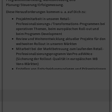
Planung/Steuerung/Erfolgsmessung.
Diese Herausforderungen kommen u. a. auf Dich zu:
Projektmitarbeit in unseren Retail-
Professionalisierungs-/Transformations-Programmen bei
operativen Themen, beim europäischen Roll-out und
beim Programm Development
Review und Weiterentwicklung aktueller Projekte für den
weltweiten Rollout in unseren Märkten
Mitarbeit bei der Marktbetreuung zum laufenden Retail-
Professionalisierungsprogramm VanPro adVANce
(Sicherung der Rollout-Qualität in europäischen MB
Vans-Märkten)
Erstellen von Entscheidungsvorlagen und Präsentationen
für unterschiedliche Gremien
Weitere interessante Querschnitts-Aufgaben im Bereich
Retail Network
Du bringst Dich gerne aktiv ein, hast eigene Ideen und
vertrittst diese auch? Dann passt Du perfekt in unser
Team. Wir bieten Dir Selbständigkeit, Verantwortung und
Freiräume bei der Mitgestaltung der Praktikumsinhalte,
damit dich dein Praktikum bei uns in deinem Berufsleben