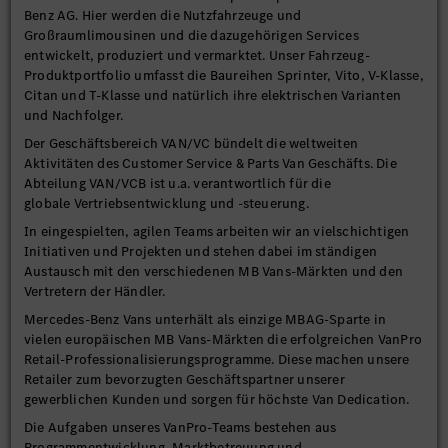
Benz AG. Hier werden die Nutzfahrzeuge und
Großraumlimousinen und die dazugehörigen Services
entwickelt, produziert und vermarktet. Unser Fahrzeug-
Produktportfolio umfasst die Baureihen Sprinter, Vito, V-Klasse,
Citan und T-Klasse und natürlich ihre elektrischen Varianten
und Nachfolger.
Der Geschäftsbereich VAN/VC bündelt die weltweiten
Aktivitäten des Customer Service & Parts Van Geschäfts. Die
Abteilung VAN/VCB ist u.a. verantwortlich für die
globale Vertriebsentwicklung und -steuerung.
In eingespielten, agilen Teams arbeiten wir an vielschichtigen
Initiativen und Projekten und stehen dabei im ständigen
Austausch mit den verschiedenen MB Vans-Märkten und den
Vertretern der Händler.
Mercedes-Benz Vans unterhält als einzige MBAG-Sparte in
vielen europäischen MB Vans-Märkten die erfolgreichen VanPro
Retail-Professionalisierungsprogramme. Diese machen unsere
Retailer zum bevorzugten Geschäftspartner unserer
gewerblichen Kunden und sorgen für höchste Van Dedication.
Die Aufgaben unseres VanPro-Teams bestehen aus
Programmentwicklung, Marktbetreuung und