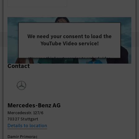
We need your consent to load the
YouTube Video service!
We use a third party service to embed video
Contact
content that may collect data about your activity.
Please review the details and accept the service to
watch this video.
More Information
Mercedes-Benz AG
Accept
Mercedesstr. 127/6
70327 Stuttgart
Details to location
Damir Primorac