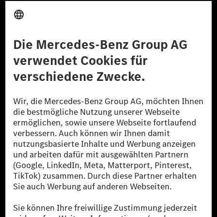
Anbieter
Rechtliche Hinweise
Einstellungen
Datenschutz
Lizenzhinweise Dritter
Barrierefreiheit
© 2026 Mercedes-Benz Group AG. Alle Rechte vorbehalten.
[1] Bilanziell CO₂-neutral bedeutet, dass nicht vermiedene oder nicht
reduzierte CO₂-Emissionen bei der Mercedes-Benz Group durch
zertifizierte Ausgleichsprojekte kompensiert werden.
[2] Renewable Charging ist ein integraler Bestandteil von MB.CHARGE
Public in Europa, den USA, Kanada und China. Sofern an der jeweiligen
Ladestation noch kein Strom aus erneuerbaren Energien vorliegt,
verwendet Renewable Charging Grünstromzertifikate*. Diese stellen
sicher, dass für Ladevorgänge über MB.CHARGE Public eine äquivalente
Strommenge aus erneuerbaren Energien ins Stromnetz eingespeist wird.
Sie stammen ausschließlich aus Wind- und Solarkraftanlagen, die jünger
als sechs Jahre sind.
* Inkl. EKOenergy Ökolabel
* Die angegebenen Werte wurden nach dem vorgeschriebenen
Messverfahren WLTP (Worldwide harmonised Light vehicles Test