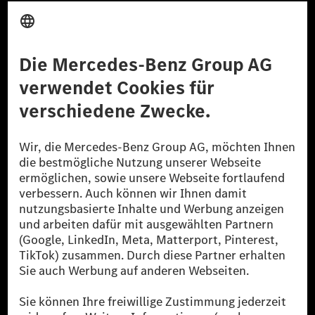
Anbieter
Rechtliche Hinweise
Einstellungen
Datenschutz
Lizenzhinweise Dritter
Barrierefreiheit
© 2026 Mercedes-Benz Group AG. Alle Rechte vorbehalten.
[1] Bilanziell CO₂-neutral bedeutet, dass nicht vermiedene oder nicht
reduzierte CO₂-Emissionen bei der Mercedes-Benz Group durch
zertifizierte Ausgleichsprojekte kompensiert werden.
[2] Renewable Charging ist ein integraler Bestandteil von MB.CHARGE
Public in Europa, den USA, Kanada und China. Sofern an der jeweiligen
Ladestation noch kein Strom aus erneuerbaren Energien vorliegt,
verwendet Renewable Charging Grünstromzertifikate*. Diese stellen
sicher, dass für Ladevorgänge über MB.CHARGE Public eine äquivalente
Strommenge aus erneuerbaren Energien ins Stromnetz eingespeist wird.
Sie stammen ausschließlich aus Wind- und Solarkraftanlagen, die jünger
als sechs Jahre sind.
* Inkl. EKOenergy Ökolabel
* Die angegebenen Werte wurden nach dem vorgeschriebenen
Messverfahren WLTP (Worldwide harmonised Light vehicles Test