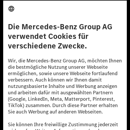
Anbieter
Rechtliche Hinweise
Einstellungen
Datenschutz
Lizenzhinweise Dritter
Barrierefreiheit
© 2026 Mercedes-Benz Group AG. Alle Rechte vorbehalten.
[1] Bilanziell CO₂-neutral bedeutet, dass nicht vermiedene oder nicht
reduzierte CO₂-Emissionen bei der Mercedes-Benz Group durch
zertifizierte Ausgleichsprojekte kompensiert werden.
[2] Renewable Charging ist ein integraler Bestandteil von MB.CHARGE
Public in Europa, den USA, Kanada und China. Sofern an der jeweiligen
Ladestation noch kein Strom aus erneuerbaren Energien vorliegt,
verwendet Renewable Charging Grünstromzertifikate*. Diese stellen
sicher, dass für Ladevorgänge über MB.CHARGE Public eine äquivalente
Strommenge aus erneuerbaren Energien ins Stromnetz eingespeist wird.
Sie stammen ausschließlich aus Wind- und Solarkraftanlagen, die jünger
als sechs Jahre sind.
* Inkl. EKOenergy Ökolabel
* Die angegebenen Werte wurden nach dem vorgeschriebenen
Messverfahren WLTP (Worldwide harmonised Light vehicles Test