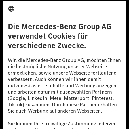
Anbieter
Rechtliche Hinweise
Einstellungen
Datenschutz
Lizenzhinweise Dritter
Barrierefreiheit
© 2026 Mercedes-Benz Group AG. Alle Rechte vorbehalten.
[1] Bilanziell CO₂-neutral bedeutet, dass nicht vermiedene oder nicht
reduzierte CO₂-Emissionen bei der Mercedes-Benz Group durch
zertifizierte Ausgleichsprojekte kompensiert werden.
[2] Renewable Charging ist ein integraler Bestandteil von MB.CHARGE
Public in Europa, den USA, Kanada und China. Sofern an der jeweiligen
Ladestation noch kein Strom aus erneuerbaren Energien vorliegt,
verwendet Renewable Charging Grünstromzertifikate*. Diese stellen
sicher, dass für Ladevorgänge über MB.CHARGE Public eine äquivalente
Strommenge aus erneuerbaren Energien ins Stromnetz eingespeist wird.
Sie stammen ausschließlich aus Wind- und Solarkraftanlagen, die jünger
als sechs Jahre sind.
* Inkl. EKOenergy Ökolabel
* Die angegebenen Werte wurden nach dem vorgeschriebenen
Messverfahren WLTP (Worldwide harmonised Light vehicles Test