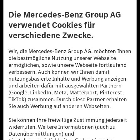
Anbieter
Rechtliche Hinweise
Einstellungen
Datenschutz
Lizenzhinweise Dritter
Barrierefreiheit
© 2026 Mercedes-Benz Group AG. Alle Rechte vorbehalten.
[1] Bilanziell CO₂-neutral bedeutet, dass nicht vermiedene oder nicht
reduzierte CO₂-Emissionen bei der Mercedes-Benz Group durch
zertifizierte Ausgleichsprojekte kompensiert werden.
[2] Renewable Charging ist ein integraler Bestandteil von MB.CHARGE
Public in Europa, den USA, Kanada und China. Sofern an der jeweiligen
Ladestation noch kein Strom aus erneuerbaren Energien vorliegt,
verwendet Renewable Charging Grünstromzertifikate*. Diese stellen
sicher, dass für Ladevorgänge über MB.CHARGE Public eine äquivalente
Strommenge aus erneuerbaren Energien ins Stromnetz eingespeist wird.
Sie stammen ausschließlich aus Wind- und Solarkraftanlagen, die jünger
als sechs Jahre sind.
* Inkl. EKOenergy Ökolabel
* Die angegebenen Werte wurden nach dem vorgeschriebenen
Messverfahren WLTP (Worldwide harmonised Light vehicles Test