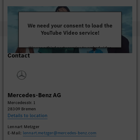
We need your consent to load the
YouTube Video service!
We use a third party service to embed video
Contact
content that may collect data about your activity.
Please review the details and accept the service to
watch this video.
More Information
Mercedes-Benz AG
Accept
Mercedesstr. 1
28309 Bremen
Details to location
Lennart Metzger
E-Mail:
lennart.metzger@mercedes-benz.com