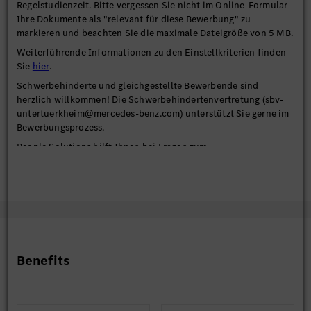
Regelstudienzeit. Bitte vergessen Sie nicht im Online-Formular
Ihre Dokumente als "relevant für diese Bewerbung" zu
markieren und beachten Sie die maximale Dateigröße von 5 MB.
Weiterführende Informationen zu den Einstellkriterien finden
Sie
hier
.
Schwerbehinderte und gleichgestellte Bewerbende sind
herzlich willkommen! Die Schwerbehindertenvertretung (sbv-
untertuerkheim@mercedes-benz.com) unterstützt Sie gerne im
Bewerbungsprozess.
People Solutions hilft Ihnen bei Fragen zum
Bewerbungsprozess gerne weiter. Sie erreichen uns per E-Mail
über
myhrservice@mercedes-benz.com
oder telefonisch unter
0711/17-99000 (Mo-Fr 10-12 Uhr & 13-15 Uhr).
Benefits