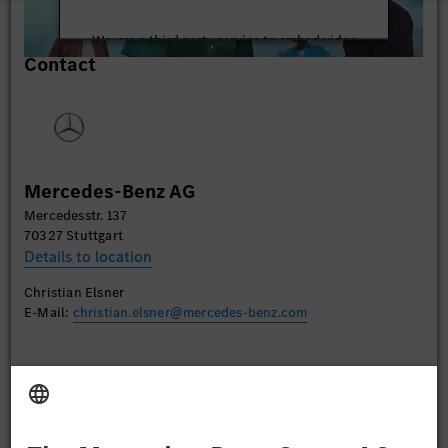
We use a third party service to embed video
Contact
content that may collect data about your activity.
Please review the details and accept the service to
watch this video.
More Information
Mercedes-Benz AG
Accept
Mercedesstr. 137
70327 Stuttgart
Details to location
Christian Elsner
E-Mail:
christian.elsner@mercedes-benz.com
Apply