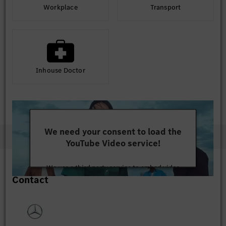
Workplace
Transport
Inhouse Doctor
We need your consent to load the
YouTube Video service!
We use a third party service to embed video
Contact
content that may collect data about your activity.
Please review the details and accept the service to
watch this video.
More Information