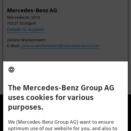
Mercedes-Benz AG
Accept
Mercedesstr. 137/1
70327 Stuttgart
Details to location
Juliane Weckenmann
E-Mail:
juliane.weckenmann@mercedes-benz.com
Apply
The Mercedes-Benz Group.
The Mercedes-Benz Group AG (former Daimler AG) is