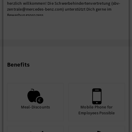
herzlich willkommen! Die Schwerbehindertenvertretung (sbv-
zentrale@mercedes-benz.com) unterstützt Dich gerne im
Bewerbungsprozess.
People Solutions hilft Dir bei Fragen zum Bewerbungsprozess
gerne weiter. Du erreichst uns per E-Mail über
myhrservice@mercedes-benz.com
oder telefonisch unter
0711/17-99000 (Mo-Fr 10-12 Uhr & 13-15 Uhr).
Benefits
Meal-Discounts
Mobile Phone for
Employees Possible