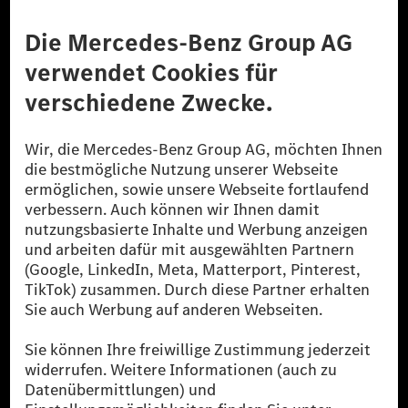
Anbieter
Rechtliche Hinweise
Einstellungen
Datenschutz
Lizenzhinweise Dritter
Barrierefreiheit
© 2026 Mercedes-Benz Group AG. Alle Rechte vorbehalten.
[1] Bilanziell CO₂-neutral bedeutet, dass nicht vermiedene oder nicht
reduzierte CO₂-Emissionen bei der Mercedes-Benz Group durch
zertifizierte Ausgleichsprojekte kompensiert werden.
[2] Renewable Charging ist ein integraler Bestandteil von MB.CHARGE
Public in Europa, den USA, Kanada und China. Sofern an der jeweiligen
Ladestation noch kein Strom aus erneuerbaren Energien vorliegt,
verwendet Renewable Charging Grünstromzertifikate*. Diese stellen
sicher, dass für Ladevorgänge über MB.CHARGE Public eine äquivalente
Strommenge aus erneuerbaren Energien ins Stromnetz eingespeist wird.
Sie stammen ausschließlich aus Wind- und Solarkraftanlagen, die jünger
als sechs Jahre sind.
* Inkl. EKOenergy Ökolabel
* Die angegebenen Werte wurden nach dem vorgeschriebenen
Messverfahren WLTP (Worldwide harmonised Light vehicles Test