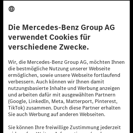
Anbieter
Rechtliche Hinweise
Einstellungen
Datenschutz
Lizenzhinweise Dritter
Barrierefreiheit
© 2026 Mercedes-Benz Group AG. Alle Rechte vorbehalten.
[1] Bilanziell CO₂-neutral bedeutet, dass nicht vermiedene oder nicht
reduzierte CO₂-Emissionen bei der Mercedes-Benz Group durch
zertifizierte Ausgleichsprojekte kompensiert werden.
[2] Renewable Charging ist ein integraler Bestandteil von MB.CHARGE
Public in Europa, den USA, Kanada und China. Sofern an der jeweiligen
Ladestation noch kein Strom aus erneuerbaren Energien vorliegt,
verwendet Renewable Charging Grünstromzertifikate*. Diese stellen
sicher, dass für Ladevorgänge über MB.CHARGE Public eine äquivalente
Strommenge aus erneuerbaren Energien ins Stromnetz eingespeist wird.
Sie stammen ausschließlich aus Wind- und Solarkraftanlagen, die jünger
als sechs Jahre sind.
* Inkl. EKOenergy Ökolabel
* Die angegebenen Werte wurden nach dem vorgeschriebenen
Messverfahren WLTP (Worldwide harmonised Light vehicles Test