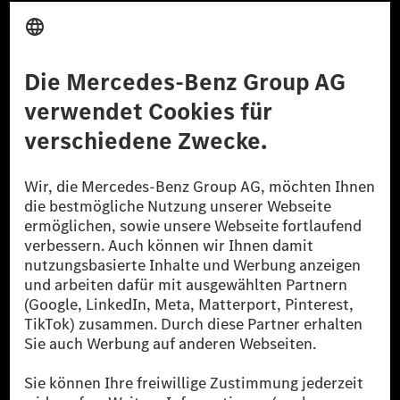
Anbieter
Rechtliche Hinweise
Einstellungen
Datenschutz
Lizenzhinweise Dritter
Barrierefreiheit
© 2026 Mercedes-Benz Group AG. Alle Rechte vorbehalten.
[1] Bilanziell CO₂-neutral bedeutet, dass nicht vermiedene oder nicht
reduzierte CO₂-Emissionen bei der Mercedes-Benz Group durch
zertifizierte Ausgleichsprojekte kompensiert werden.
[2] Renewable Charging ist ein integraler Bestandteil von MB.CHARGE
Public in Europa, den USA, Kanada und China. Sofern an der jeweiligen
Ladestation noch kein Strom aus erneuerbaren Energien vorliegt,
verwendet Renewable Charging Grünstromzertifikate*. Diese stellen
sicher, dass für Ladevorgänge über MB.CHARGE Public eine äquivalente
Strommenge aus erneuerbaren Energien ins Stromnetz eingespeist wird.
Sie stammen ausschließlich aus Wind- und Solarkraftanlagen, die jünger
als sechs Jahre sind.
* Inkl. EKOenergy Ökolabel
* Die angegebenen Werte wurden nach dem vorgeschriebenen
Messverfahren WLTP (Worldwide harmonised Light vehicles Test