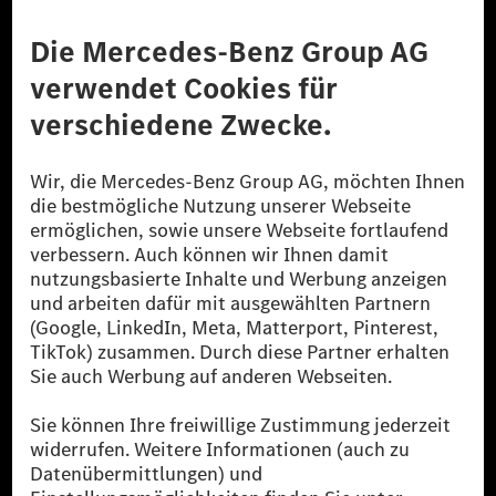
Anbieter
Rechtliche Hinweise
Einstellungen
Datenschutz
Lizenzhinweise Dritter
Barrierefreiheit
© 2026 Mercedes-Benz Group AG. Alle Rechte vorbehalten.
[1] Bilanziell CO₂-neutral bedeutet, dass nicht vermiedene oder nicht
reduzierte CO₂-Emissionen bei der Mercedes-Benz Group durch
zertifizierte Ausgleichsprojekte kompensiert werden.
[2] Renewable Charging ist ein integraler Bestandteil von MB.CHARGE
Public in Europa, den USA, Kanada und China. Sofern an der jeweiligen
Ladestation noch kein Strom aus erneuerbaren Energien vorliegt,
verwendet Renewable Charging Grünstromzertifikate*. Diese stellen
sicher, dass für Ladevorgänge über MB.CHARGE Public eine äquivalente
Strommenge aus erneuerbaren Energien ins Stromnetz eingespeist wird.
Sie stammen ausschließlich aus Wind- und Solarkraftanlagen, die jünger
als sechs Jahre sind.
* Inkl. EKOenergy Ökolabel
* Die angegebenen Werte wurden nach dem vorgeschriebenen
Messverfahren WLTP (Worldwide harmonised Light vehicles Test