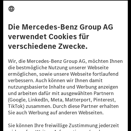
Anbieter
Rechtliche Hinweise
Einstellungen
Datenschutz
Lizenzhinweise Dritter
Barrierefreiheit
© 2026 Mercedes-Benz Group AG. Alle Rechte vorbehalten.
[1] Bilanziell CO₂-neutral bedeutet, dass nicht vermiedene oder nicht
reduzierte CO₂-Emissionen bei der Mercedes-Benz Group durch
zertifizierte Ausgleichsprojekte kompensiert werden.
[2] Renewable Charging ist ein integraler Bestandteil von MB.CHARGE
Public in Europa, den USA, Kanada und China. Sofern an der jeweiligen
Ladestation noch kein Strom aus erneuerbaren Energien vorliegt,
verwendet Renewable Charging Grünstromzertifikate*. Diese stellen
sicher, dass für Ladevorgänge über MB.CHARGE Public eine äquivalente
Strommenge aus erneuerbaren Energien ins Stromnetz eingespeist wird.
Sie stammen ausschließlich aus Wind- und Solarkraftanlagen, die jünger
als sechs Jahre sind.
* Inkl. EKOenergy Ökolabel
* Die angegebenen Werte wurden nach dem vorgeschriebenen
Messverfahren WLTP (Worldwide harmonised Light vehicles Test