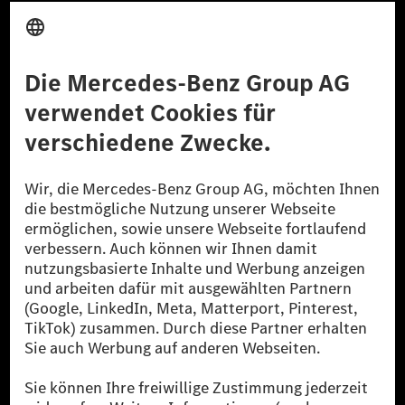
Anbieter
Rechtliche Hinweise
Einstellungen
Datenschutz
Lizenzhinweise Dritter
Barrierefreiheit
© 2026 Mercedes-Benz Group AG. Alle Rechte vorbehalten.
[1] Bilanziell CO₂-neutral bedeutet, dass nicht vermiedene oder nicht
reduzierte CO₂-Emissionen bei der Mercedes-Benz Group durch
zertifizierte Ausgleichsprojekte kompensiert werden.
[2] Renewable Charging ist ein integraler Bestandteil von MB.CHARGE
Public in Europa, den USA, Kanada und China. Sofern an der jeweiligen
Ladestation noch kein Strom aus erneuerbaren Energien vorliegt,
verwendet Renewable Charging Grünstromzertifikate*. Diese stellen
sicher, dass für Ladevorgänge über MB.CHARGE Public eine äquivalente
Strommenge aus erneuerbaren Energien ins Stromnetz eingespeist wird.
Sie stammen ausschließlich aus Wind- und Solarkraftanlagen, die jünger
als sechs Jahre sind.
* Inkl. EKOenergy Ökolabel
* Die angegebenen Werte wurden nach dem vorgeschriebenen
Messverfahren WLTP (Worldwide harmonised Light vehicles Test