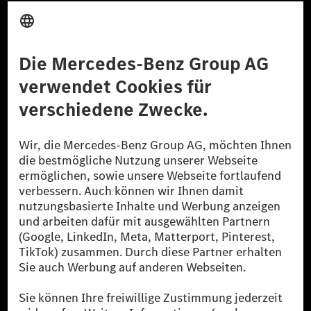
Anbieter
Rechtliche Hinweise
Einstellungen
Datenschutz
Lizenzhinweise Dritter
Barrierefreiheit
© 2026 Mercedes-Benz Group AG. Alle Rechte vorbehalten.
[1] Bilanziell CO₂-neutral bedeutet, dass nicht vermiedene oder nicht
reduzierte CO₂-Emissionen bei der Mercedes-Benz Group durch
zertifizierte Ausgleichsprojekte kompensiert werden.
[2] Renewable Charging ist ein integraler Bestandteil von MB.CHARGE
Public in Europa, den USA, Kanada und China. Sofern an der jeweiligen
Ladestation noch kein Strom aus erneuerbaren Energien vorliegt,
verwendet Renewable Charging Grünstromzertifikate*. Diese stellen
sicher, dass für Ladevorgänge über MB.CHARGE Public eine äquivalente
Strommenge aus erneuerbaren Energien ins Stromnetz eingespeist wird.
Sie stammen ausschließlich aus Wind- und Solarkraftanlagen, die jünger
als sechs Jahre sind.
* Inkl. EKOenergy Ökolabel
* Die angegebenen Werte wurden nach dem vorgeschriebenen
Messverfahren WLTP (Worldwide harmonised Light vehicles Test