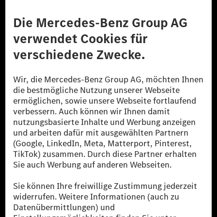
Anbieter
Rechtliche Hinweise
Einstellungen
Datenschutz
Lizenzhinweise Dritter
Barrierefreiheit
© 2026 Mercedes-Benz Group AG. Alle Rechte vorbehalten.
[1] Bilanziell CO₂-neutral bedeutet, dass nicht vermiedene oder nicht
reduzierte CO₂-Emissionen bei der Mercedes-Benz Group durch
zertifizierte Ausgleichsprojekte kompensiert werden.
[2] Renewable Charging ist ein integraler Bestandteil von MB.CHARGE
Public in Europa, den USA, Kanada und China. Sofern an der jeweiligen
Ladestation noch kein Strom aus erneuerbaren Energien vorliegt,
verwendet Renewable Charging Grünstromzertifikate*. Diese stellen
sicher, dass für Ladevorgänge über MB.CHARGE Public eine äquivalente
Strommenge aus erneuerbaren Energien ins Stromnetz eingespeist wird.
Sie stammen ausschließlich aus Wind- und Solarkraftanlagen, die jünger
als sechs Jahre sind.
* Inkl. EKOenergy Ökolabel
* Die angegebenen Werte wurden nach dem vorgeschriebenen
Messverfahren WLTP (Worldwide harmonised Light vehicles Test