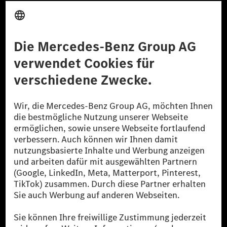
Anbieter
Rechtliche Hinweise
Einstellungen
Datenschutz
Lizenzhinweise Dritter
Barrierefreiheit
© 2026 Mercedes-Benz Group AG. Alle Rechte vorbehalten.
[1] Bilanziell CO₂-neutral bedeutet, dass nicht vermiedene oder nicht
reduzierte CO₂-Emissionen bei der Mercedes-Benz Group durch
zertifizierte Ausgleichsprojekte kompensiert werden.
[2] Renewable Charging ist ein integraler Bestandteil von MB.CHARGE
Public in Europa, den USA, Kanada und China. Sofern an der jeweiligen
Ladestation noch kein Strom aus erneuerbaren Energien vorliegt,
verwendet Renewable Charging Grünstromzertifikate*. Diese stellen
sicher, dass für Ladevorgänge über MB.CHARGE Public eine äquivalente
Strommenge aus erneuerbaren Energien ins Stromnetz eingespeist wird.
Sie stammen ausschließlich aus Wind- und Solarkraftanlagen, die jünger
als sechs Jahre sind.
* Inkl. EKOenergy Ökolabel
* Die angegebenen Werte wurden nach dem vorgeschriebenen
Messverfahren WLTP (Worldwide harmonised Light vehicles Test