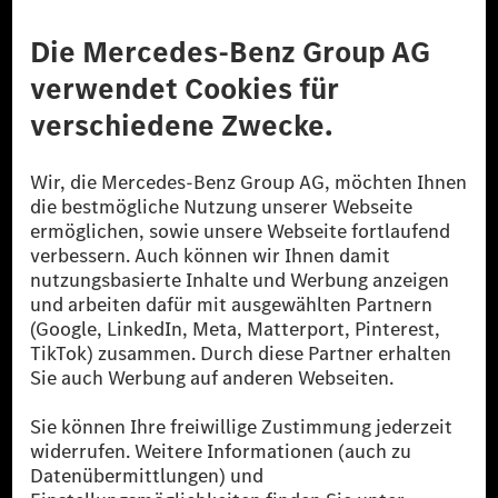
Anbieter
Rechtliche Hinweise
Einstellungen
Datenschutz
Lizenzhinweise Dritter
Barrierefreiheit
© 2026 Mercedes-Benz Group AG. Alle Rechte vorbehalten.
[1] Bilanziell CO₂-neutral bedeutet, dass nicht vermiedene oder nicht
reduzierte CO₂-Emissionen bei der Mercedes-Benz Group durch
zertifizierte Ausgleichsprojekte kompensiert werden.
[2] Renewable Charging ist ein integraler Bestandteil von MB.CHARGE
Public in Europa, den USA, Kanada und China. Sofern an der jeweiligen
Ladestation noch kein Strom aus erneuerbaren Energien vorliegt,
verwendet Renewable Charging Grünstromzertifikate*. Diese stellen
sicher, dass für Ladevorgänge über MB.CHARGE Public eine äquivalente
Strommenge aus erneuerbaren Energien ins Stromnetz eingespeist wird.
Sie stammen ausschließlich aus Wind- und Solarkraftanlagen, die jünger
als sechs Jahre sind.
* Inkl. EKOenergy Ökolabel
* Die angegebenen Werte wurden nach dem vorgeschriebenen
Messverfahren WLTP (Worldwide harmonised Light vehicles Test