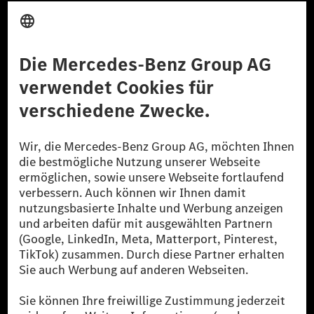
Anbieter
Rechtliche Hinweise
Einstellungen
Datenschutz
Lizenzhinweise Dritter
Barrierefreiheit
© 2026 Mercedes-Benz Group AG. Alle Rechte vorbehalten.
[1] Bilanziell CO₂-neutral bedeutet, dass nicht vermiedene oder nicht
reduzierte CO₂-Emissionen bei der Mercedes-Benz Group durch
zertifizierte Ausgleichsprojekte kompensiert werden.
[2] Renewable Charging ist ein integraler Bestandteil von MB.CHARGE
Public in Europa, den USA, Kanada und China. Sofern an der jeweiligen
Ladestation noch kein Strom aus erneuerbaren Energien vorliegt,
verwendet Renewable Charging Grünstromzertifikate*. Diese stellen
sicher, dass für Ladevorgänge über MB.CHARGE Public eine äquivalente
Strommenge aus erneuerbaren Energien ins Stromnetz eingespeist wird.
Sie stammen ausschließlich aus Wind- und Solarkraftanlagen, die jünger
als sechs Jahre sind.
* Inkl. EKOenergy Ökolabel
* Die angegebenen Werte wurden nach dem vorgeschriebenen
Messverfahren WLTP (Worldwide harmonised Light vehicles Test