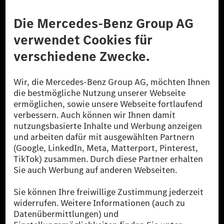
Anbieter
Rechtliche Hinweise
Einstellungen
Datenschutz
Lizenzhinweise Dritter
Barrierefreiheit
© 2026 Mercedes-Benz Group AG. Alle Rechte vorbehalten.
[1] Bilanziell CO₂-neutral bedeutet, dass nicht vermiedene oder nicht
reduzierte CO₂-Emissionen bei der Mercedes-Benz Group durch
zertifizierte Ausgleichsprojekte kompensiert werden.
[2] Renewable Charging ist ein integraler Bestandteil von MB.CHARGE
Public in Europa, den USA, Kanada und China. Sofern an der jeweiligen
Ladestation noch kein Strom aus erneuerbaren Energien vorliegt,
verwendet Renewable Charging Grünstromzertifikate*. Diese stellen
sicher, dass für Ladevorgänge über MB.CHARGE Public eine äquivalente
Strommenge aus erneuerbaren Energien ins Stromnetz eingespeist wird.
Sie stammen ausschließlich aus Wind- und Solarkraftanlagen, die jünger
als sechs Jahre sind.
* Inkl. EKOenergy Ökolabel
* Die angegebenen Werte wurden nach dem vorgeschriebenen
Messverfahren WLTP (Worldwide harmonised Light vehicles Test