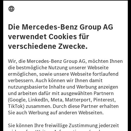
Anbieter
Rechtliche Hinweise
Einstellungen
Datenschutz
Lizenzhinweise Dritter
Barrierefreiheit
© 2026 Mercedes-Benz Group AG. Alle Rechte vorbehalten.
[1] Bilanziell CO₂-neutral bedeutet, dass nicht vermiedene oder nicht
reduzierte CO₂-Emissionen bei der Mercedes-Benz Group durch
zertifizierte Ausgleichsprojekte kompensiert werden.
[2] Renewable Charging ist ein integraler Bestandteil von MB.CHARGE
Public in Europa, den USA, Kanada und China. Sofern an der jeweiligen
Ladestation noch kein Strom aus erneuerbaren Energien vorliegt,
verwendet Renewable Charging Grünstromzertifikate*. Diese stellen
sicher, dass für Ladevorgänge über MB.CHARGE Public eine äquivalente
Strommenge aus erneuerbaren Energien ins Stromnetz eingespeist wird.
Sie stammen ausschließlich aus Wind- und Solarkraftanlagen, die jünger
als sechs Jahre sind.
* Inkl. EKOenergy Ökolabel
* Die angegebenen Werte wurden nach dem vorgeschriebenen
Messverfahren WLTP (Worldwide harmonised Light vehicles Test