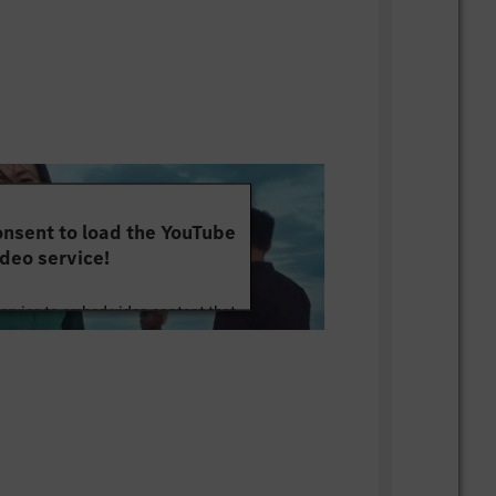
 prevenciós előadások)
tív ötletek megvalósítását elismerjük és
nsent to load the YouTube
deo service!
service to embed video content that
ut your activity. Please review the
 the service to watch this video.
e Information
Accept