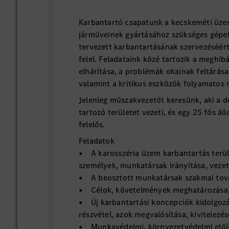
Karbantartó csapatunk a kecskeméti üz
járműveinek gyártásához szükséges gépe
tervezett karbantartásának szervezéséért
felel. Feladataink közé tartozik a meghi
elhárítása, a problémák okainak feltárás
valamint a kritikus eszközök folyamatos
Jelenleg műszakvezetőt keresünk, aki a d
tartozó területet vezeti, és egy 25 fős ál
felelős.
Feladatok
• A karosszéria üzem karbantartás terül
személyek, munkatársak irányítása, veze
• A beosztott munkatársak szakmai to
• Célok, követelmények meghatározása,
• Új karbantartási koncepciók kidolgoz
részvétel, azok megvalósítása, kivitelezés
• Munkavédelmi, környezetvédelmi előí