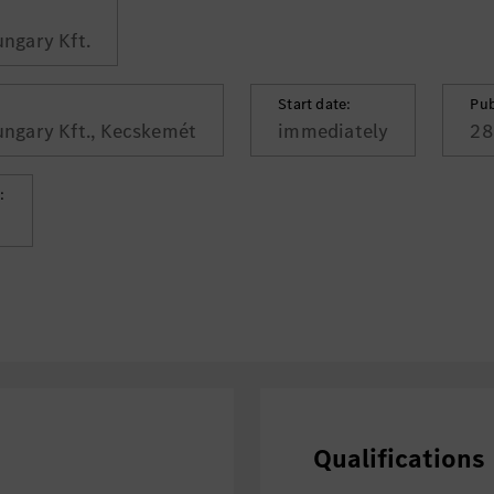
ngary Kft.
Start date:
Pub
ngary Kft., Kecskemét
immediately
28
:
Qualifications