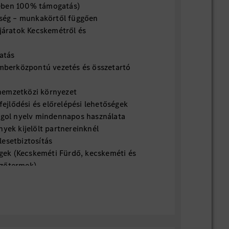
ében 100% támogatás)
ség – munkakörtől függően
áratok Kecskemétről és
atás
berközpontú vezetés és összetartó
 nemzetközi környezet
ejlődési és előrelépési lehetőségek
gol nyelv mindennapos használata
ek kijelölt partnereinknél
lesetbiztosítás
gek (Kecskeméti Fürdő, kecskeméti és
dzőtermek)
minden gyár részlegben a kollégák
 modern, kényelmes munkaruha
ézkedések (vállalati pszichológus,
sosztás, vitaminosztás, influenza elleni