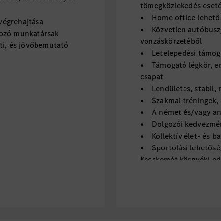
tömegközlekedés eset
• Home office lehető
végrehajtása
• Közvetlen autóbuszj
tozó munkatársak
vonzáskörzetéből
ti, és jövőbemutató
• Letelepedési támog
• Támogató légkör, em
csapat
• Lendületes, stabil,
• Szakmai tréningek, f
• A német és/vagy an
• Dolgozói kedvezmény
• Kollektív élet- és ba
• Sportolási lehetősé
Kecskemét környéki e
• Étkezési lehetőség 
számára
• Széles választékú,
• Egészségmegőrző int
egészséghónap: gyümölc