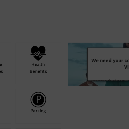
oltás, egészségnevelő,
• Az innovatív és krea
jutalmazzuk
We need your co
e
Health
Vi
es
Benefits
We use a third party 
may collect data abo
details and accept
Mor
Parking