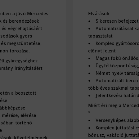
emben a jövő Mercedes
Elvárások
k és berendezések
• Sikeresen befejezett
 és végrehajtásáért
• Automatizálással ka
básodások gyors
tapasztalat
a és megszüntetése,
• Komplex gyártósorok
 monitorozása.
előnyt jelent
• Magas fokú önállós
éli gyáregységhez
• Ügyfélközpontúság, 
lomány irányításáért
• Német nyelv társalgá
• Automatizált beren
több éves szakmai tapa
etén a beosztott
• Jelentkezési határi
tése
Miért éri meg a Merce
vábbképzése
*
 mérése, elérése
• Versenyképes alapb
ásában történő
• Komplex juttatási cs
e
bónusz, vakáció juttatá
rások, követelmények