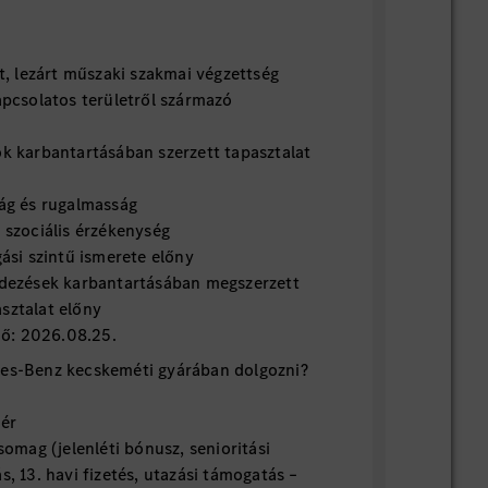
, lezárt műszaki szakmai végzettség
pcsolatos területről származó
 karbantartásában szerzett tapasztalat
ág és rugalmasság
szociális érzékenység
si szintű ismerete előny
dezések karbantartásában megszerzett
sztalat előny
dő: 2026.08.25.
des-Benz kecskeméti gyárában dolgozni?
ér
omag (jelenléti bónusz, senioritási
s, 13. havi fizetés, utazási támogatás –