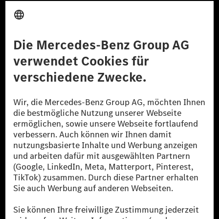
Anbieter
Rechtliche Hinweise
Einstellungen
Datenschutz
Lizenzhinweise Dritter
Barrierefreiheit
© 2026 Mercedes-Benz Group AG. Alle Rechte vorbehalten.
[1] Bilanziell CO₂-neutral bedeutet, dass nicht vermiedene oder nicht
reduzierte CO₂-Emissionen bei der Mercedes-Benz Group durch
zertifizierte Ausgleichsprojekte kompensiert werden.
[2] Renewable Charging ist ein integraler Bestandteil von MB.CHARGE
Public in Europa, den USA, Kanada und China. Sofern an der jeweiligen
Ladestation noch kein Strom aus erneuerbaren Energien vorliegt,
verwendet Renewable Charging Grünstromzertifikate*. Diese stellen
sicher, dass für Ladevorgänge über MB.CHARGE Public eine äquivalente
Strommenge aus erneuerbaren Energien ins Stromnetz eingespeist wird.
Sie stammen ausschließlich aus Wind- und Solarkraftanlagen, die jünger
als sechs Jahre sind.
* Inkl. EKOenergy Ökolabel
* Die angegebenen Werte wurden nach dem vorgeschriebenen
Messverfahren WLTP (Worldwide harmonised Light vehicles Test