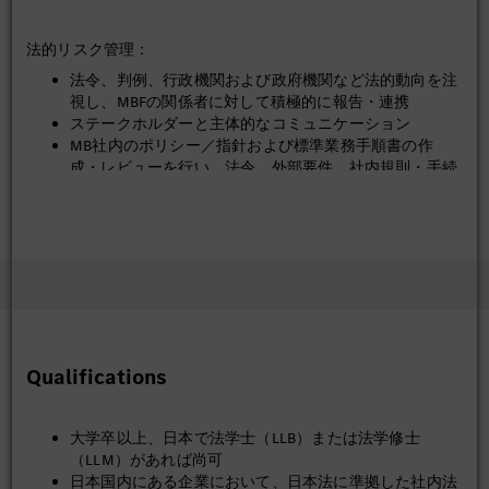
法的リスク管理：
法令、判例、行政機関および政府機関など法的動向を注
視し、MBFの関係者に対して積極的に報告・連携
ステークホルダーと主体的なコミュニケーション
MB社内のポリシー／指針および標準業務手順書の作
成・レビューを行い、法令、外部要件、社内規則・手続
きに準拠
経営陣および従業員に対して、関連する法的トピックに
関する研修（意識向上および行動指針）の実施
社内サポート：
以下の部門に対して、サポートおよび知識の共有、ベストプラ
クティスを提供
リージョン法務チーム
Qualifications
その他の法務部門（本社、他国）
インテグリティ関連部門
大学卒以上、日本で法学士（LLB）または法学修士
（LLM）があれば尚可
日本国内にある企業において、日本法に準拠した社内法
取締役会および株主総会の運営：