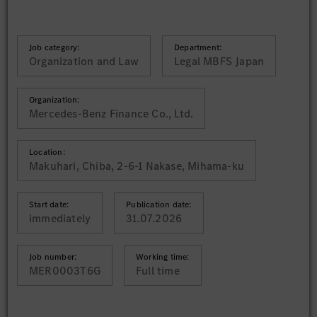
Job category:
Department:
Organization and Law
Legal MBFS Japan
Organization:
Mercedes-Benz Finance Co., Ltd.
Location:
Makuhari, Chiba, 2-6-1 Nakase, Mihama-ku
Start date:
Publication date:
immediately
31.07.2026
Job number:
Working time:
MER0003T6G
Full time