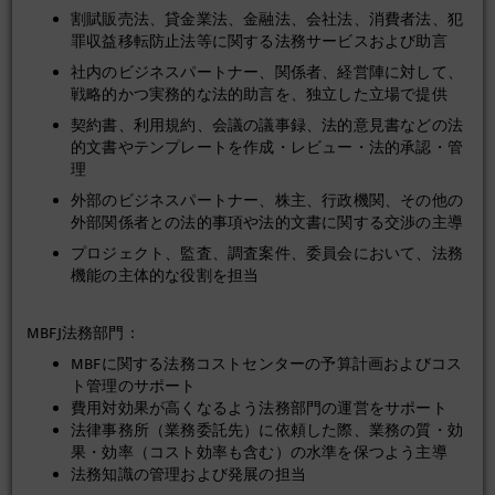
割賦販売法、貸金業法、金融法、会社法、消費者法、犯
罪収益移転防止法等に関する法務サービスおよび助言
社内のビジネスパートナー、関係者、経営陣に対して、
戦略的かつ実務的な法的助言を、独立した立場で提供
契約書、利用規約、会議の議事録、法的意見書などの法
的文書やテンプレートを作成・レビュー・法的承認・管
理
外部のビジネスパートナー、株主、行政機関、その他の
外部関係者との法的事項や法的文書に関する交渉の主導
プロジェクト、監査、調査案件、委員会において、法務
機能の主体的な役割を担当
MBFJ法務部門：
MBFに関する法務コストセンターの予算計画およびコス
ト管理のサポート
費用対効果が高くなるよう法務部門の運営をサポート
法律事務所（業務委託先）に依頼した際、業務の質・効
果・効率（コスト効率も含む）の水準を保つよう主導
法務知識の管理および発展の担当