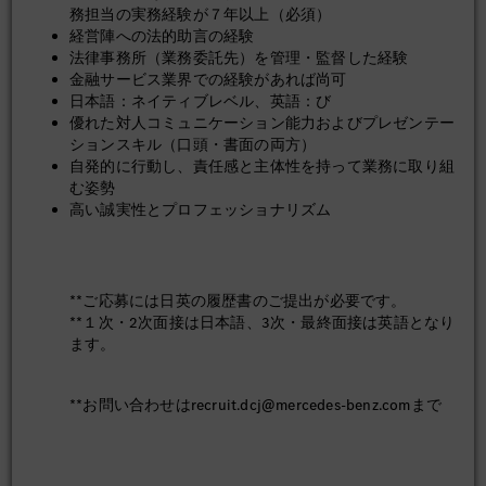
務担当の実務経験が７年以上（必須）
MBFの取締役会および株主総会の開催をサポートし、取
経営陣への法的助言の経験
締役及び株主に対する報告書および議事録の作成
法律事務所（業務委託先）を管理・監督した経験
金融サービス業界での経験があれば尚可
日本語：ネイティブレベル、英語：び
優れた対人コミュニケーション能力およびプレゼンテー
ションスキル（口頭・書面の両方）
自発的に行動し、責任感と主体性を持って業務に取り組
む姿勢
高い誠実性とプロフェッショナリズム
**ご応募には日英の履歴書のご提出が必要です。
**１次・2次面接は日本語、3次・最終面接は英語となり
ます。
**お問い合わせはrecruit.dcj@mercedes-benz.comまで