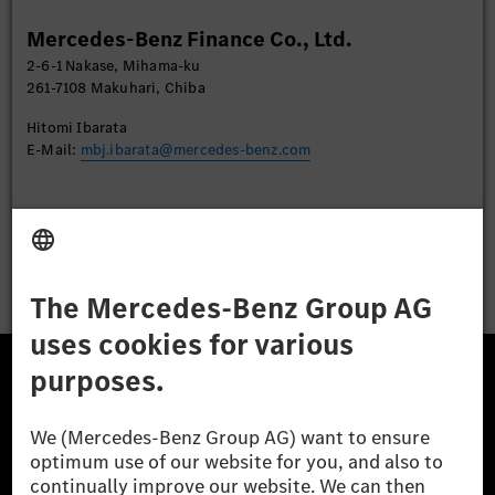
Mercedes-Benz Finance Co., Ltd.
Accept
2-6-1 Nakase, Mihama-ku
261-7108 Makuhari, Chiba
Hitomi Ibarata
E-Mail:
mbj.ibarata@mercedes-benz.com
Apply
The Mercedes-Benz Group.
The Mercedes-Benz Group AG (former Daimler AG) is
one of the world's most successful automotive