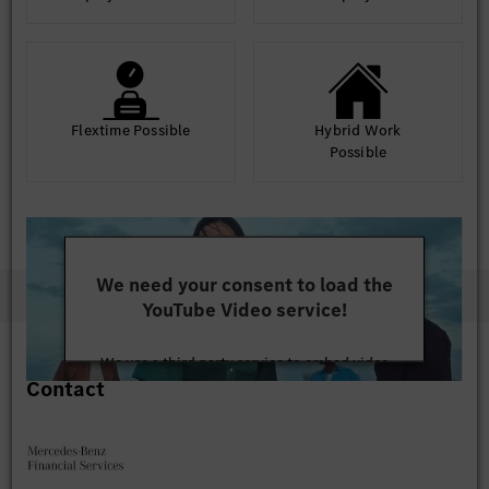
Flextime Possible
Hybrid Work
Possible
We need your consent to load the
YouTube Video service!
We use a third party service to embed video
Contact
content that may collect data about your activity.
Please review the details and accept the service to
watch this video.
More Information