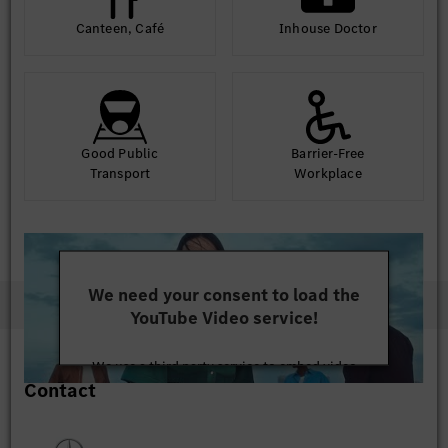
Canteen, Café
Inhouse Doctor
Good Public
Barrier-Free
Transport
Workplace
We need your consent to load the
YouTube Video service!
We use a third party service to embed video
Contact
content that may collect data about your activity.
Please review the details and accept the service to
watch this video.