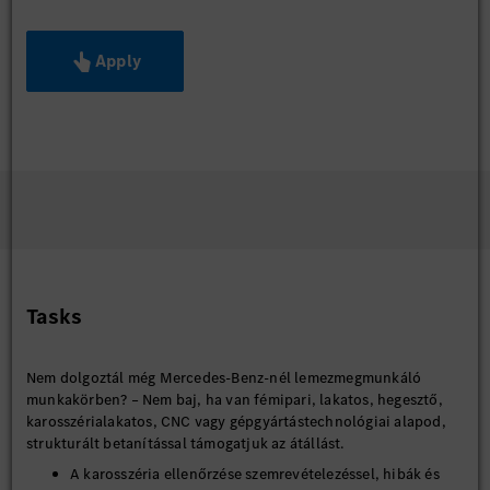
Apply
Tasks
Nem dolgoztál még Mercedes-Benz-nél lemezmegmunkáló
munkakörben? – Nem baj, ha van fémipari, lakatos, hegesztő,
karosszérialakatos, CNC vagy gépgyártástechnológiai alapod,
strukturált betanítással támogatjuk az átállást.
A karosszéria ellenőrzése szemrevételezéssel, hibák és