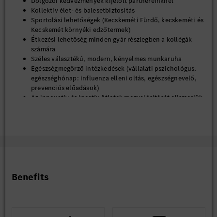
Dolgozói kedvezmények kijelölt partnereinknél
Kollektív élet- és balesetbiztosítás
Sportolási lehetőségek (Kecskeméti Fürdő, kecskeméti és
Kecskemét környéki edzőtermek)
Étkezési lehetőség minden gyár részlegben a kollégák
számára
Széles választékú, modern, kényelmes munkaruha
Egészségmegőrző intézkedések (vállalati pszichológus,
egészséghónap: influenza elleni oltás, egészségnevelő,
prevenciós előadások)
Az innovatív és kreatív ötletek megvalósítását elismerjük
és jutalmazzuk
*A fent felsorolt elemek a munkáltató szabályzatában
meghatározott feltételek szerint vehetőek igénybe.
Stabil munkahely, szakmai fejlődés és kimagasló juttatási
csomag - ezeket biztosítja számodra a kecskeméti Mercedes-
Benefits
Benz Gyár.
Hasznosítsd nálunk tudásod és szakmai tapasztalatod, és
csatlakozz folyamatosan bővülő csapatunkhoz!