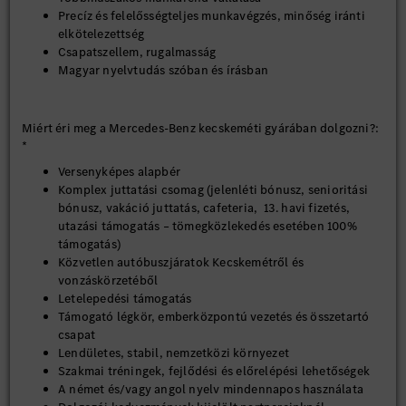
Precíz és felelősségteljes munkavégzés, minőség iránti
elkötelezettség
Csapatszellem, rugalmasság
Magyar nyelvtudás szóban és írásban
Miért éri meg a Mercedes-Benz kecskeméti gyárában dolgozni?:
*
Versenyképes alapbér
Komplex juttatási csomag (jelenléti bónusz, senioritási
bónusz, vakáció juttatás, cafeteria, 13. havi fizetés,
utazási támogatás – tömegközlekedés esetében 100%
támogatás)
Közvetlen autóbuszjáratok Kecskemétről és
vonzáskörzetéből
Letelepedési támogatás
Támogató légkör, emberközpontú vezetés és összetartó
csapat
Lendületes, stabil, nemzetközi környezet
Szakmai tréningek, fejlődési és előrelépési lehetőségek
A német és/vagy angol nyelv mindennapos használata