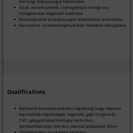
minőségi hiányosságok felismerése
Ajtók, motorházfedél, csomagtérajtó cseréje és a
hézagméretek megfelelő beállítása
Munkadarabok és alapanyagok előkészítése, biztosítása
Karosszéria- és lemezmegmunkálási feladatok támogatása
Qualifications
Befejezett karosszérialakatos végzettség (vagy releváns
kapcsolódó végzettségek: hegesztő, gépi forgácsoló,
CNC, gépgyártástechnológiai technikus,
szerkezetlakatos); releváns szakmai tapasztalat előny
Többműszakos munkarend vállalása