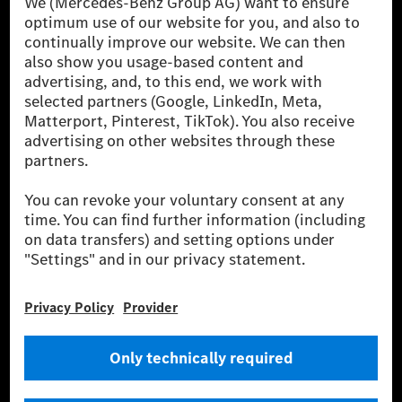
The Mercedes-Benz Group AG (former Daimler AG) is
one of the world's most successful automotive
companies. With Mercedes-Benz AG, we are one of
the leading global suppliers of premium and luxury
cars and vans. Mercedes-Benz Mobility AG offers
financing, leasing, car subscription and car rental,
fleet management, digital services for charging and
payment, insurance brokerage, as well as innovative
mobility services.
Learn more
Technical Support Hotline
Contact
Locations
Do not sell or share my personal information (CCPA & CPRA)