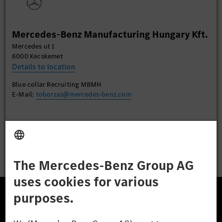
More Information
Mercedes-Benz Manufacturing Hungary Kft.
Accept
Mercedes ut 1
6000 Kecskemet
Details to location
Blue collar Recruiting MBMH
E-Mail:
toborzas@mercedes-benz.com
Apply
The Mercedes-Benz Group.