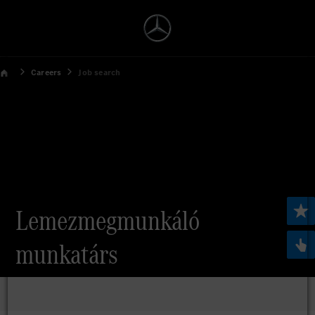
Careers
Job search
Lemezmegmunkáló
munkatárs