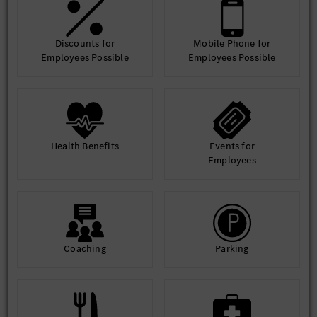
Amennyiben hirdetésünk felkeltette érdeklődésed, regisztrálj
jelölti adatbázisunkba és töltsd fel szakmai önéletrajzod!
Discounts for
Mobile Phone for
Employees Possible
Employees Possible
Health Benefits
Events for
Employees
Coaching
Parking