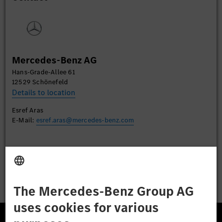
Please review the details and accept the service to
watch this video.
More Information
Mercedes-Benz AG
Accept
Hans-Grade-Allee 61
12529 Schönefeld
Details to location
Esref Aras
E-Mail:
esref.aras@mercedes-benz.com
Apply