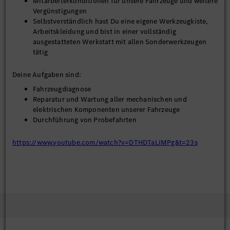
Mitarbeiterkonditionen für unsere Fahrzeuge und weitere
Vergünstigungen
Selbstverständlich hast Du eine eigene Werkzeugkiste,
Arbeitskleidung und bist in einer vollständig
ausgestatteten Werkstatt mit allen Sonderwerkzeugen
tätig
Deine Aufgaben sind:
Fahrzeugdiagnose
Reparatur und Wartung aller mechanischen und
elektrischen Komponenten unserer Fahrzeuge
Durchführung von Probefahrten
https://www.youtube.com/watch?v=DTHDTaLiMPg&t=23s