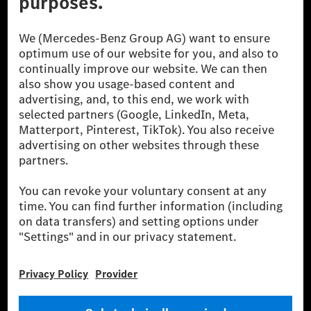
The Mercedes-Benz Group.
The Mercedes-Benz Group AG (former Daimler AG) is
one of the world's most successful automotive
companies. With Mercedes-Benz AG, we are one of
the leading global suppliers of premium and luxury
cars and vans. Mercedes-Benz Mobility AG offers
financing, leasing, car subscription and car rental,
fleet management, digital services for charging and
payment, insurance brokerage, as well as innovative
mobility services.
Learn more
Technical Support Hotline
Contact
Locations
Do not sell or share my personal information (CCPA & CPRA)