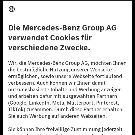
Anbieter
Rechtliche Hinweise
Einstellungen
Datenschutz
Lizenzhinweise Dritter
Barrierefreiheit
© 2026 Mercedes-Benz Group AG. Alle Rechte vorbehalten.
[1] Bilanziell CO₂-neutral bedeutet, dass nicht vermiedene oder nicht
reduzierte CO₂-Emissionen bei der Mercedes-Benz Group durch
zertifizierte Ausgleichsprojekte kompensiert werden.
[2] Renewable Charging ist ein integraler Bestandteil von MB.CHARGE
Public in Europa, den USA, Kanada und China. Sofern an der jeweiligen
Ladestation noch kein Strom aus erneuerbaren Energien vorliegt,
verwendet Renewable Charging Grünstromzertifikate*. Diese stellen
sicher, dass für Ladevorgänge über MB.CHARGE Public eine äquivalente
Strommenge aus erneuerbaren Energien ins Stromnetz eingespeist wird.
Sie stammen ausschließlich aus Wind- und Solarkraftanlagen, die jünger
als sechs Jahre sind.
* Inkl. EKOenergy Ökolabel
* Die angegebenen Werte wurden nach dem vorgeschriebenen
Messverfahren WLTP (Worldwide harmonised Light vehicles Test