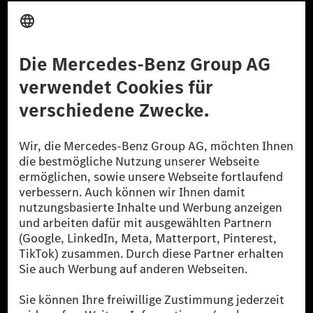
Anbieter
Rechtliche Hinweise
Einstellungen
Datenschutz
Lizenzhinweise Dritter
Barrierefreiheit
© 2026 Mercedes-Benz Group AG. Alle Rechte vorbehalten.
[1] Bilanziell CO₂-neutral bedeutet, dass nicht vermiedene oder nicht
reduzierte CO₂-Emissionen bei der Mercedes-Benz Group durch
zertifizierte Ausgleichsprojekte kompensiert werden.
[2] Renewable Charging ist ein integraler Bestandteil von MB.CHARGE
Public in Europa, den USA, Kanada und China. Sofern an der jeweiligen
Ladestation noch kein Strom aus erneuerbaren Energien vorliegt,
verwendet Renewable Charging Grünstromzertifikate*. Diese stellen
sicher, dass für Ladevorgänge über MB.CHARGE Public eine äquivalente
Strommenge aus erneuerbaren Energien ins Stromnetz eingespeist wird.
Sie stammen ausschließlich aus Wind- und Solarkraftanlagen, die jünger
als sechs Jahre sind.
* Inkl. EKOenergy Ökolabel
* Die angegebenen Werte wurden nach dem vorgeschriebenen
Messverfahren WLTP (Worldwide harmonised Light vehicles Test